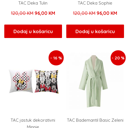
TAC Deka Tulin
TAC Deka Sophie
Izvorna
Trenutna
Izvorna
Tren
120,00
KM
96,00
KM
120,00
KM
96,00
KM
cijena
cijena
cijena
cijen
bila
je:
bila
je:
Dodaj u košaricu
Dodaj u košaricu
je:
96,00 KM.
je:
96,0
120,00 KM.
120,00 KM.
- 16 %
- 20 %
TAC jastuk dekorativni
TAC Bademantil Basic Zeleni
Minnie