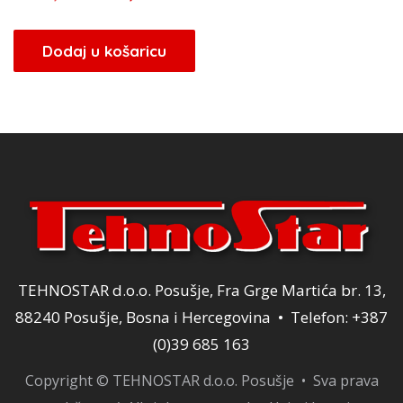
cijena
cijena
bila
je:
Dodaj u košaricu
je:
180,00 KM.
180,00 KM.
TEHNOSTAR d.o.o. Posušje, Fra Grge Martića br. 13,
88240 Posušje, Bosna i Hercegovina • Telefon: +387
(0)39 685 163
Copyright © TEHNOSTAR d.o.o. Posušje • Sva prava