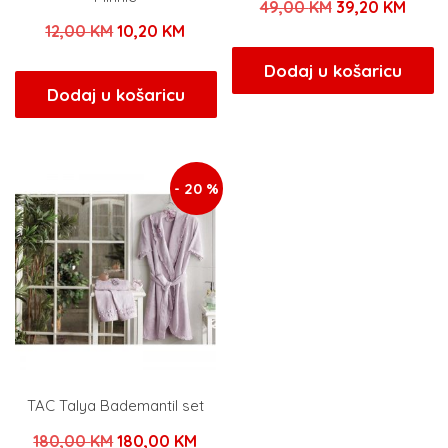
Izvorna
Tren
49,00
KM
39,20
KM
Izvorna
Trenutna
12,00
KM
10,20
KM
cijena
cijen
cijena
cijena
bila
je:
Dodaj u košaricu
bila
je:
Dodaj u košaricu
je:
39,20
je:
10,20 KM.
49,00 KM.
12,00 KM.
- 20 %
TAC Talya Bademantil set
Izvorna
Trenutna
180,00
KM
180,00
KM