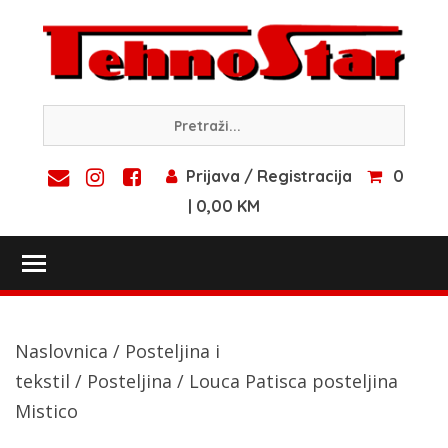
Skip
to
content
Prijava / Registracija
0
| 0,00 KM
Toggle main menu visibility
Naslovnica
/
Posteljina i
tekstil
/
Posteljina
/ Louca Patisca posteljina
Mistico