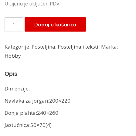
cijena
cijena
U cijenu je uključen PDV
bila
je:
je:
159,20 KM.
Louca
Dodaj u košaricu
199,00 KM.
Patisca
posteljina
Kategorije:
Posteljina
,
Posteljina i tekstil
Marka:
Mistico
Hobby
količina
Opis
Dimenzije:
Navlaka za jorgan:200×220
Donja plahta:240×260
Jastučnica:50×70(4)