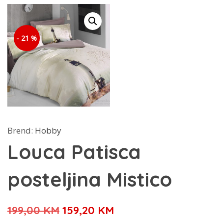
- 21 %
Brend:
Hobby
Louca Patisca
posteljina Mistico
Izvorna
Trenutna
199,00
KM
159,20
KM