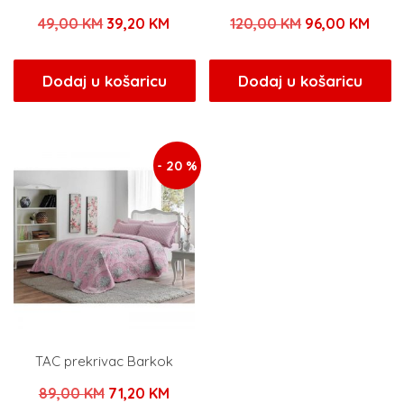
Izvorna
Trenutna
Izvorna
Tren
49,00
KM
39,20
KM
120,00
KM
96,00
KM
cijena
cijena
cijena
cijen
bila
je:
bila
je:
Dodaj u košaricu
Dodaj u košaricu
je:
39,20 KM.
je:
96,0
49,00 KM.
120,00 KM.
- 20 %
TAC prekrivac Barkok
Izvorna
Trenutna
89,00
KM
71,20
KM