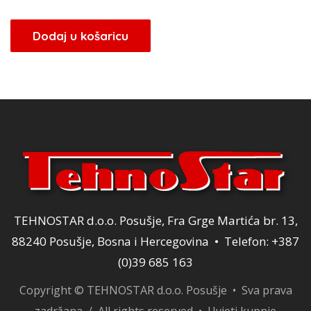
cijena
cijena
bila
je:
Dodaj u košaricu
je:
71,20 KM.
89,00 KM.
TEHNOSTAR d.o.o. Posušje, Fra Grge Martića br. 13,
88240 Posušje, Bosna i Hercegovina • Telefon: +387
(0)39 685 163
Copyright © TEHNOSTAR d.o.o. Posušje • Sva prava
zadržana / All rights reserved •
Uvjeti kupnje