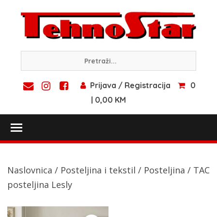
Skip
to
content
Prijava / Registracija
0
| 0,00 KM
Toggle main menu visibility
Naslovnica
/
Posteljina i tekstil
/
Posteljina
/ TAC
posteljina Lesly