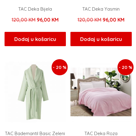
TAC Deka Bijela
TAC Deka Yasmin
Izvorna
Trenutna
Izvorna
Tren
120,00
KM
96,00
KM
120,00
KM
96,00
KM
cijena
cijena
cijena
cijen
bila
je:
bila
je:
Dodaj u košaricu
Dodaj u košaricu
je:
96,00 KM.
je:
96,0
120,00 KM.
120,00 KM.
- 20 %
- 20 %
TAC Bademantil Basic Zeleni
TAC Deka Roza