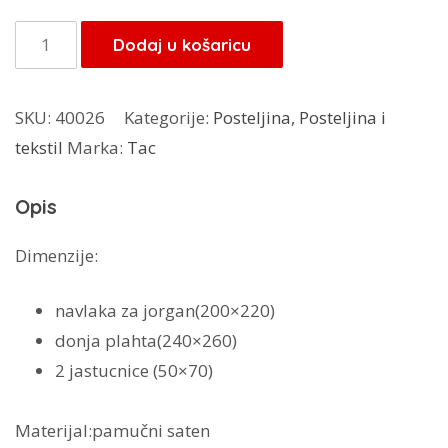
TAC
Dodaj u košaricu
posteljina
Lesly
SKU:
40026
Kategorije:
Posteljina
,
Posteljina i
količina
tekstil
Marka:
Tac
Opis
Dimenzije:
navlaka za jorgan(200×220)
donja plahta(240×260)
2 jastucnice (50×70)
Materijal:pamučni saten