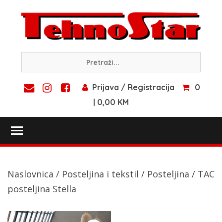
Skip
to
content
Prijava / Registracija
0
| 0,00 KM
Toggle main menu visibility
Naslovnica
/
Posteljina i tekstil
/
Posteljina
/ TAC
posteljina Stella