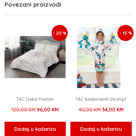
Povezani proizvodi
- 20 %
- 15 %
TAC Deka Yasmin
TAC bademantil Strumpf
Izvorna
Trenutna
Izvorna
Tren
120,00
KM
96,00
KM
40,00
KM
34,00
KM
cijena
cijena
cijena
cijen
bila
je:
bila
je:
Dodaj u košaricu
Dodaj u košaricu