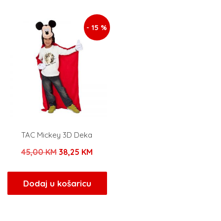
12,00 KM.
- 15 %
TAC Mickey 3D Deka
Izvorna
Trenutna
45,00
KM
38,25
KM
cijena
cijena
bila
je:
Dodaj u košaricu
je:
38,25 KM.
45,00 KM.