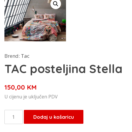
Brend:
Tac
TAC posteljina Stella
150,00
KM
U cijenu je uključen PDV
TAC
Dodaj u košaricu
posteljina
Stella