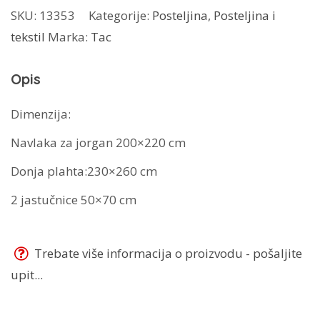
SKU:
13353
Kategorije:
Posteljina
,
Posteljina i
količina
tekstil
Marka:
Tac
Opis
Dimenzija:
Navlaka za jorgan 200×220 cm
Donja plahta:230×260 cm
2 jastučnice 50×70 cm
Trebate više informacija o proizvodu - pošaljite
upit...