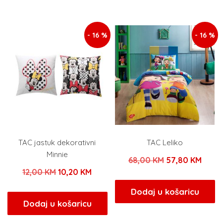
je:
96,00 KM.
je:
34,00
120,00 KM.
40,00 KM.
- 16 %
- 16 %
TAC jastuk dekorativni
TAC Leliko
Minnie
Izvorna
Tren
68,00
KM
57,80
KM
Izvorna
Trenutna
12,00
KM
10,20
KM
cijena
cijen
cijena
cijena
bila
je:
Dodaj u košaricu
bila
je:
Dodaj u košaricu
je:
57,80
je:
10,20 KM.
68,00 KM.