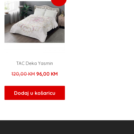
TAC Deka Yasmin
Izvorna
Trenutna
120,00
KM
96,00
KM
cijena
cijena
bila
je:
Dodaj u košaricu
je:
96,00 KM.
120,00 KM.