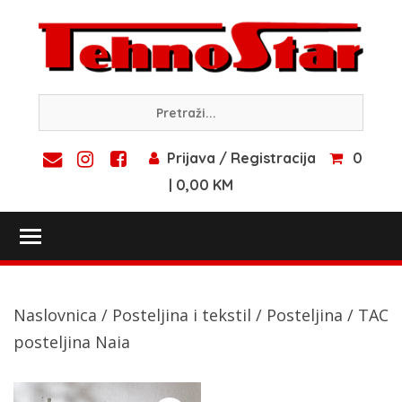
Skip
to
content
Prijava / Registracija
0
| 0,00 KM
Toggle main menu visibility
Naslovnica
/
Posteljina i tekstil
/
Posteljina
/ TAC
posteljina Naia