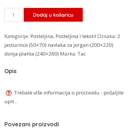
TAC
Dodaj u košaricu
posteljina
Naia
Kategorije:
Posteljina
,
Posteljina i tekstil
Oznaka:
2
količina
jastucnice (50×70) navlaka za jorgan (200×220)
donja plahta (240×260)
Marka:
Tac
Opis
Trebate više informacija o proizvodu - pošaljite
upit...
Povezani proizvodi