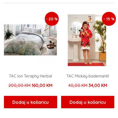
- 20 %
- 15 %
TAC Ion Teraphy Herbal
TAC Mickey bademantil
Izvorna
Trenutna
Izvorna
Tren
200,00
KM
160,00
KM
40,00
KM
34,00
KM
cijena
cijena
cijena
cijen
bila
je:
bila
je:
Dodaj u košaricu
Dodaj u košaricu
je:
160,00 KM.
je:
34,00
200,00 KM.
40,00 KM.