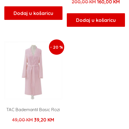
Izvorna
Tre
200,00
KM
160,00
KM
cijena
cijena
cijena
cije
bila
je:
Dodaj u košaricu
bila
je:
Dodaj u košaricu
je:
152,00 KM.
je:
160
190,00 KM.
200,00 KM.
- 20 %
TAC Bademantil Basic Rozi
Izvorna
Trenutna
49,00
KM
39,20
KM
cijena
cijena