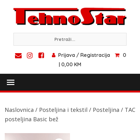
Skip
to
content
Prijava / Registracija
0
| 0,00 KM
Toggle main menu visibility
Naslovnica
/
Posteljina i tekstil
/
Posteljina
/ TAC
posteljina Basic bež