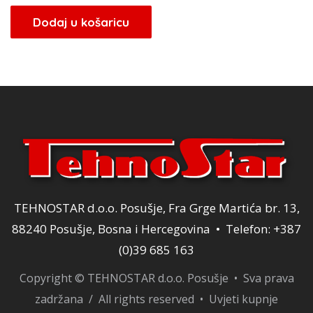
bila
je:
Dodaj u košaricu
je:
39,20 KM.
49,00 KM.
TEHNOSTAR d.o.o. Posušje, Fra Grge Martića br. 13,
88240 Posušje, Bosna i Hercegovina • Telefon: +387
(0)39 685 163
Copyright © TEHNOSTAR d.o.o. Posušje • Sva prava
zadržana / All rights reserved •
Uvjeti kupnje