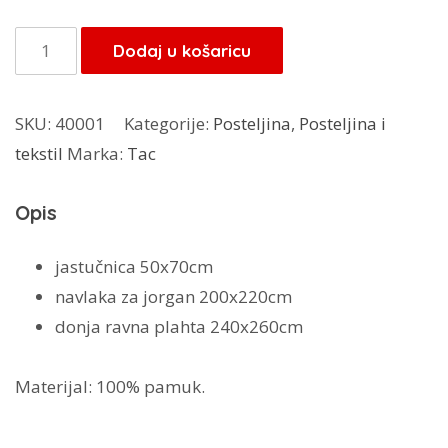
TAC
Dodaj u košaricu
posteljina
Basic
SKU:
40001
Kategorije:
Posteljina
,
Posteljina i
bež
tekstil
Marka:
Tac
količina
Opis
jastučnica 50x70cm
navlaka za jorgan 200x220cm
donja ravna plahta 240x260cm
Materijal: 100% pamuk.