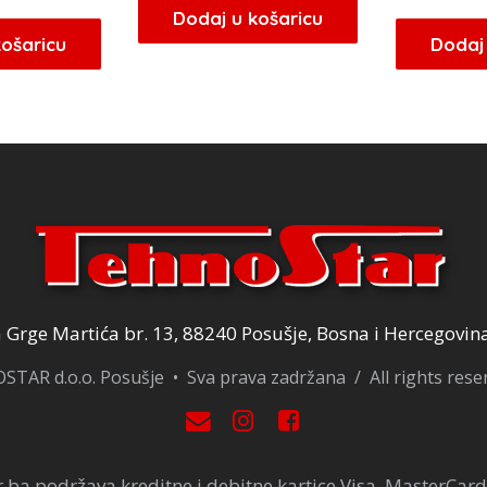
ijena
cijena
bila
je:
Dodaj u košaricu
ila
je:
košaricu
Dodaj 
je:
12,75 KM.
e:
24,65 KM.
15,00 KM.
9,00 KM.
Grge Martića br. 13, 88240 Posušje, Bosna i Hercegovin
TAR d.o.o. Posušje • Sva prava zadržana / All rights res
.ba podržava kreditne i debitne kartice Visa, MasterCard