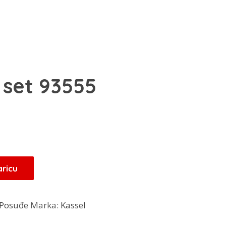
 set 93555
Trenutna
cijena
je:
38,25 KM.
aricu
.
Posuđe
Marka:
Kassel