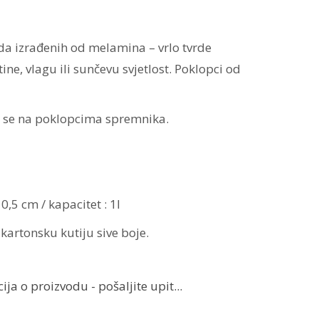
a izrađenih od melamina – vrlo tvrde
ne, vlagu ili sunčevu svjetlost. Poklopci od
J se na poklopcima spremnika.
10,5 cm / kapacitet : 1l
kartonsku kutiju sive boje.
ja o proizvodu - pošaljite upit...