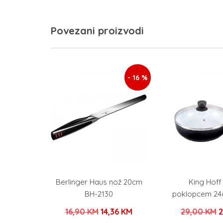
Povezani proizvodi
- 16 %
Berlinger Haus nož 20cm
King Hoff
BH-2130
poklopcem 24
Izvorna
Trenutna
I
16,90
KM
14,36
KM
29,00
KM