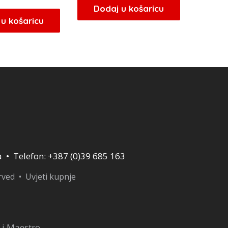
cijena
cijena
bila
je:
Dodaj u košaricu
bila
je:
u košaricu
je:
11,90 KM.
je:
21,25 KM.
14,00 KM.
25,00 KM.
a • Telefon: +387 (0)39 685 163
erved •
Uvjeti kupnje
 i Maestro