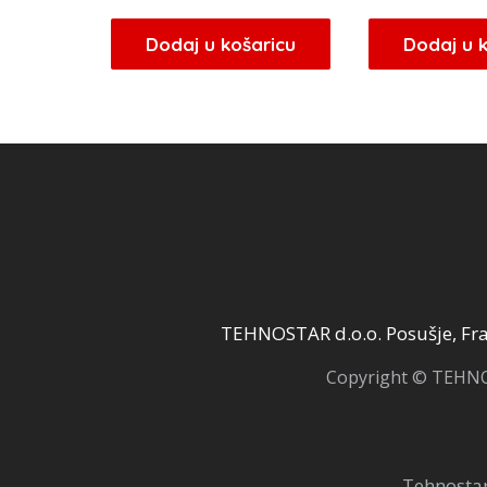
cijena
cijena
c
bila
je:
b
Dodaj u košaricu
Dodaj u 
je:
14,36 KM.
j
16,90 KM.
2
TEHNOSTAR d.o.o. Posušje, Fra 
Copyright © TEHNOS
Tehnostar