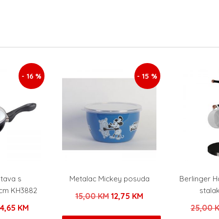
- 16 %
- 15 %
 tava s
Metalac Mickey posuda
Berlinger 
cm KH3882
stalak
Izvorna
Trenutna
15,00
KM
12,75
KM
zvorna
Trenutna
24,65
KM
25,00
cijena
cijena