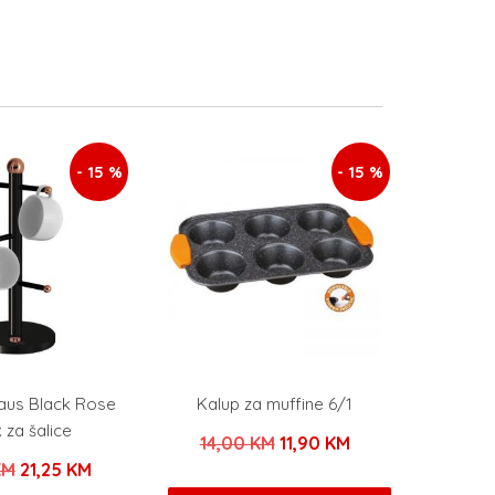
- 15 %
- 15 %
Haus Black Rose
Kalup za muffine 6/1
 za šalice
Izvorna
Trenutna
14,00
KM
11,90
KM
Izvorna
Trenutna
KM
21,25
KM
cijena
cijena