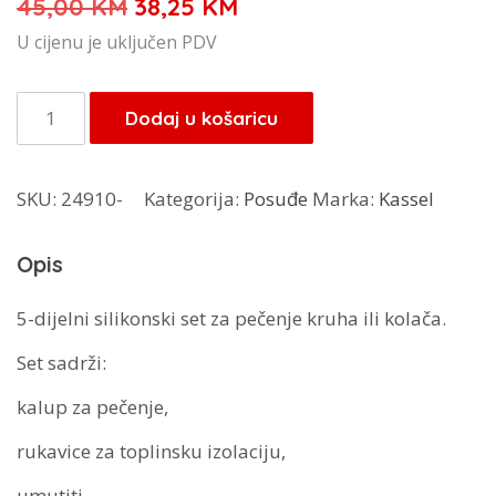
Izvorna
Trenutna
45,00
KM
38,25
KM
cijena
cijena
U cijenu je uključen PDV
bila
je:
je:
38,25 KM.
Kassel
Dodaj u košaricu
45,00 KM.
silikonski
set
SKU:
24910-
Kategorija:
Posuđe
Marka:
Kassel
za
kolače
Opis
ili
kruh
5-dijelni silikonski set za pečenje kruha ili kolača.
93704
Set sadrži:
količina
kalup za pečenje,
rukavice za toplinsku izolaciju,
umutiti,