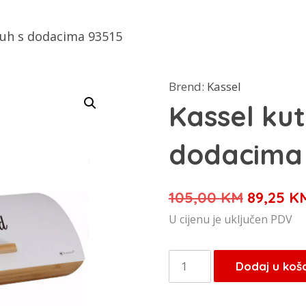
kruh s dodacima 93515
Brend:
Kassel
Kassel kut
dodacima
Izvorna
105,00
KM
89,25
K
cijena
U cijenu je uključen PDV
bila
je:
Kassel
Dodaj u koš
105,00 
kutija
za