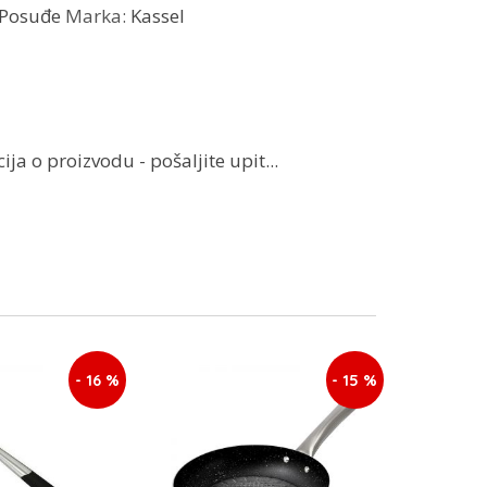
Posuđe
Marka:
Kassel
ja o proizvodu - pošaljite upit...
- 16 %
- 15 %