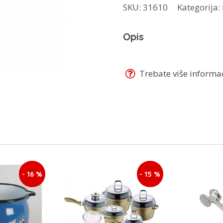
SKU:
31610
Kategorija:
kruh
s
Opis
dodacima
93515
količina
Trebate više informaci
- 16 %
- 15 %