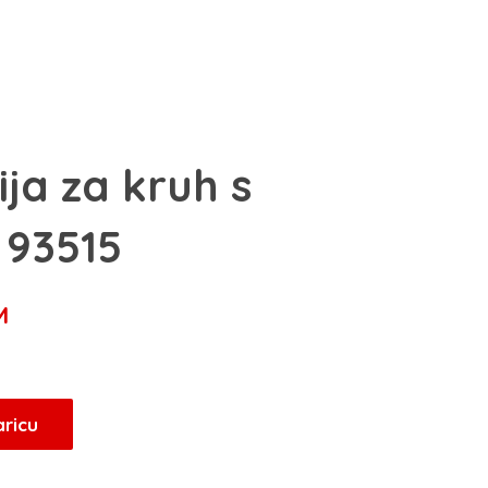
ija za kruh s
 93515
Trenutna
M
cijena
je:
89,25 KM.
aricu
KM.