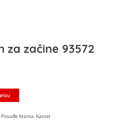
n za začine 93572
Trenutna
cijena
je:
29,75 KM.
aricu
.
:
Posuđe
Marka:
Kassel