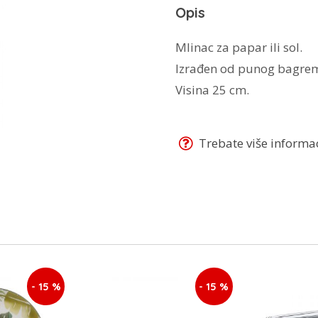
Opis
količina
Mlinac za papar ili sol.
Izrađen od punog bagrem
Visina 25 cm.
Trebate više informaci
- 15 %
- 15 %