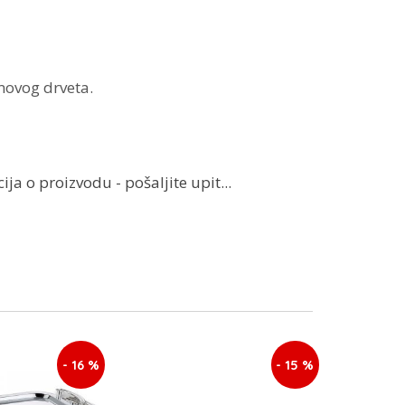
ovog drveta.
ja o proizvodu - pošaljite upit...
- 16 %
- 15 %