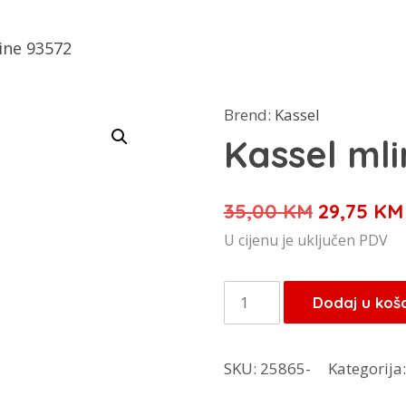
čine 93572
Brend:
Kassel
Kassel mli
Izvorna
35,00
KM
29,75
KM
cijena
U cijenu je uključen PDV
bila
je:
Kassel
Dodaj u koš
35,00 KM
mlin
za
SKU:
25865-
Kategorija
začine
93572