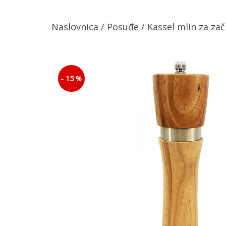
Naslovnica
/
Posuđe
/ Kassel mlin za za
- 15 %