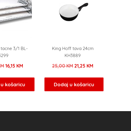
tacne 3/1 BL-
King Hoff tava 24cm
3299
KH3889
Izvorna
Trenutna
Izvorna
Trenutna
KM
16,15
KM
25,00
KM
21,25
KM
cijena
cijena
cijena
cijena
bila
je:
bila
je:
u košaricu
Dodaj u košaricu
je:
16,15 KM.
je:
21,25 KM.
19,00 KM.
25,00 KM.