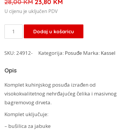
Izvorna
Trenutna
28,00
KM
23,80
KM
cijena
cijena
U cijenu je uključen PDV
bila
je:
je:
23,80 KM.
Kassel
Dodaj u košaricu
28,00 KM.
set
za
SKU:
24912-
Kategorija:
Posuđe
Marka:
Kassel
voće
4/1
Opis
93707
količina
Komplet kuhinjskog posuđa izrađen od
visokokvalitetnog nehrđajućeg čelika i masivnog
bagremovog drveta.
Komplet uključuje:
– bušilica za jabuke