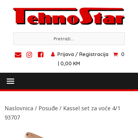
Skip
to
content
Prijava / Registracija
0
| 0,00 KM
Toggle main menu visibility
Naslovnica
/
Posuđe
/ Kassel set za voće 4/1
93707