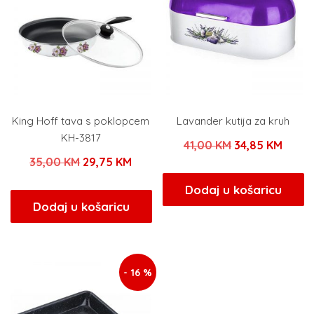
King Hoff tava s poklopcem
Lavander kutija za kruh
KH-3817
Izvorna
Trenu
41,00
KM
34,85
KM
Izvorna
Trenutna
35,00
KM
29,75
KM
cijena
cijen
cijena
cijena
bila
je:
Dodaj u košaricu
bila
je:
Dodaj u košaricu
je:
34,85
je:
29,75 KM.
41,00 KM.
35,00 KM.
- 16 %