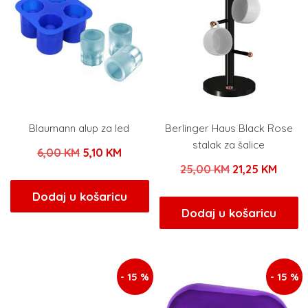
Blaumann alup za led
Berlinger Haus Black Rose
stalak za šalice
Izvorna
Trenutna
6,00
KM
5,10
KM
Izvorna
Trenu
25,00
KM
21,25
KM
cijena
cijena
cijena
cijen
bila
je:
Dodaj u košaricu
bila
je:
Dodaj u košaricu
je:
5,10 KM.
je:
21,25
6,00 KM.
25,00 KM.
- 15 %
- 15 %