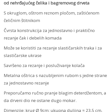
čelika
od nehrđajućeg čelika i bagremovog drveta
i
S okruglom, oštrom reznom pločom, zaštićenom
bagremovog
čeličnim štitnikom
drveta
93570
Čvrsta konstrukcija za jednostavno i praktično
količina
rezanje čak i debelih komada
Može se koristiti za rezanje slastičarskih traka i za
slastičarske ukrase
Savršeno za rezanje i posluživanje kolača
Metalna oštrica s nazubljenim rubom s jedne strane
za jednostavno rezanje
Preporučamo ručno pranje blagim deterdžentom, a
da drveni dio ne ostane dugo mokar.
Dimenzije: krug Ø 9cm; ukupna duljina ≈ 23,5 cm,