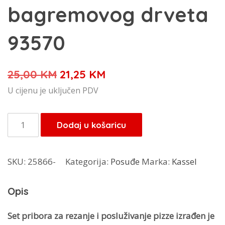
bagremovog drveta
93570
Izvorna
Trenutna
25,00
KM
21,25
KM
cijena
cijena
U cijenu je uključen PDV
bila
je:
je:
21,25 KM.
Kassel
Dodaj u košaricu
25,00 KM.
set
za
SKU:
25866-
Kategorija:
Posuđe
Marka:
Kassel
posluživanje
pizze
Opis
od
nehrđajućeg
Set pribora za rezanje i posluživanje pizze izrađen je