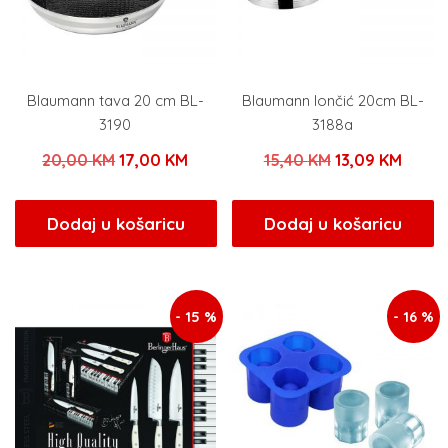
Blaumann tava 20 cm BL-
Blaumann lončić 20cm BL-
3190
3188a
Izvorna
Trenutna
Izvorna
Trenu
20,00
KM
17,00
KM
15,40
KM
13,09
KM
cijena
cijena
cijena
cijena
bila
je:
bila
je:
Dodaj u košaricu
Dodaj u košaricu
je:
17,00 KM.
je:
13,09
20,00 KM.
15,40 KM.
- 15 %
- 16 %