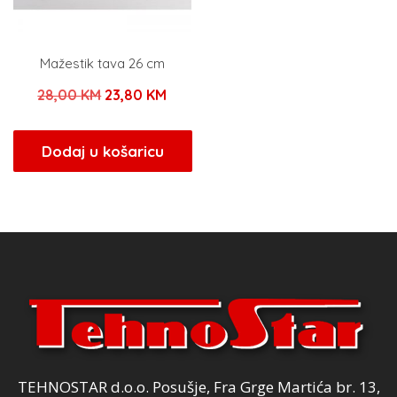
Mažestik tava 26 cm
Izvorna
Trenutna
28,00
KM
23,80
KM
cijena
cijena
bila
je:
Dodaj u košaricu
je:
23,80 KM.
28,00 KM.
TEHNOSTAR d.o.o. Posušje, Fra Grge Martića br. 13,