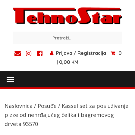
Skip
to
content
Prijava / Registracija
0
| 0,00 KM
Toggle main menu visibility
Naslovnica
/
Posuđe
/ Kassel set za posluživanje
pizze od nehrđajućeg čelika i bagremovog
drveta 93570