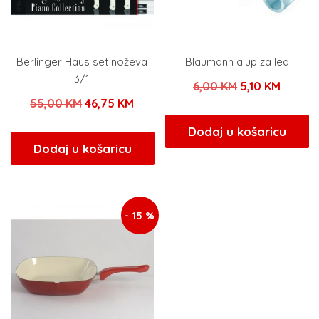
Berlinger Haus set noževa
Blaumann alup za led
3/1
Izvorna
Trenut
6,00
KM
5,10
KM
Izvorna
Trenutna
55,00
KM
46,75
KM
cijena
cijena
cijena
cijena
bila
je:
Dodaj u košaricu
bila
je:
Dodaj u košaricu
je:
5,10 KM
je:
46,75 KM.
6,00 KM.
55,00 KM.
- 15 %