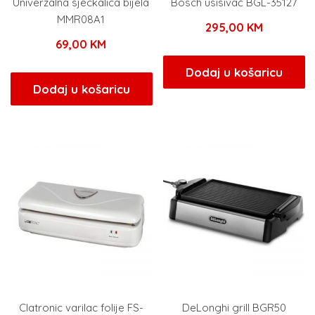
Univerzalna sjeckalica bijela
Bosch usisivač BGL-35127
MMR08A1
295,00
KM
69,00
KM
Dodaj u košaricu
Dodaj u košaricu
Clatronic varilac folije FS-
DeLonghi grill BGR50