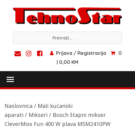
Skip
to
content
Prijava / Registracija
0
| 0,00 KM
Toggle main menu visibility
Naslovnica
/
Mali kućanski
aparati
/
Mikseri
/ Bosch štapni mikser
CleverMixx Fun 400 W plava MSM2410PW