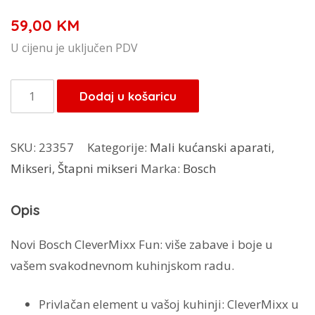
59,00
KM
U cijenu je uključen PDV
Bosch
Dodaj u košaricu
štapni
mikser
SKU:
23357
Kategorije:
Mali kućanski aparati
,
CleverMixx
Mikseri
,
Štapni mikseri
Marka:
Bosch
Fun
400
Opis
W
plava
Novi Bosch CleverMixx Fun: više zabave i boje u
MSM2410PW
vašem svakodnevnom kuhinjskom radu.
količina
Privlačan element u vašoj kuhinji: CleverMixx u