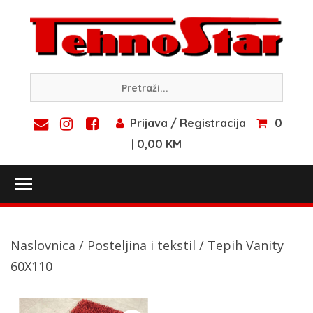
Skip
to
content
Prijava / Registracija
0
| 0,00 KM
Toggle main menu visibility
Naslovnica
/
Posteljina i tekstil
/ Tepih Vanity
60X110