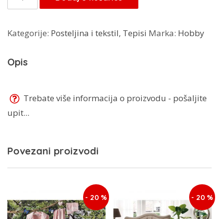
70,00 KM.
Vanity
60X110
Kategorije:
Posteljina i tekstil
,
Tepisi
Marka:
Hobby
količina
Opis
Trebate više informacija o proizvodu - pošaljite
upit...
Povezani proizvodi
- 20 %
- 20 %