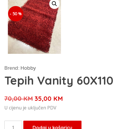
- 50 %
Brend:
Hobby
Tepih Vanity 60X110
Izvorna
Trenutna
70,00
KM
35,00
KM
cijena
cijena
U cijenu je uključen PDV
bila
je:
je:
35,00 KM.
Tepih
Dodaj u košaricu