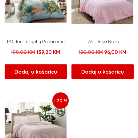
TAC Ion Teraphy Panaroma
TAC Deka Roza
Izvorna
Trenutna
Izvorna
Tren
199,00
KM
159,20
KM
120,00
KM
96,00
KM
cijena
cijena
cijena
cijen
bila
je:
bila
je:
Dodaj u košaricu
Dodaj u košaricu
je:
159,20 KM.
je:
96,0
199,00 KM.
120,00 KM.
- 20 %