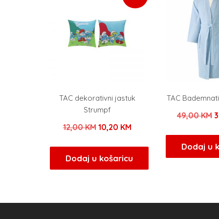
TAC dekorativni jastuk
TAC Bademnatil
Strumpf
I
49,00
KM
3
Izvorna
Trenutna
12,00
KM
10,20
KM
c
cijena
cijena
b
Dodaj u 
bila
je:
Dodaj u košaricu
j
je:
10,20 KM.
4
12,00 KM.