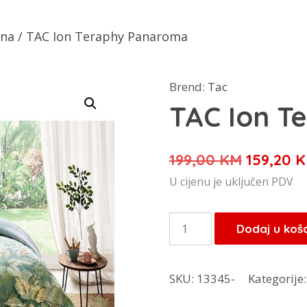
ina
/ TAC Ion Teraphy Panaroma
Brend:
Tac
TAC Ion T
Izvorna
199,00
KM
159,20
K
cijena
U cijenu je uključen PDV
bila
je:
TAC
Dodaj u koš
199,00 K
Ion
Teraphy
SKU:
13345-
Kategorije
Panaroma
količina