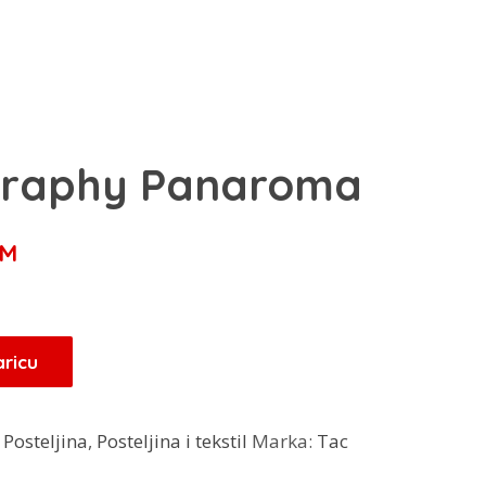
eraphy Panaroma
Trenutna
M
cijena
je:
159,20 KM.
aricu
M.
:
Posteljina
,
Posteljina i tekstil
Marka:
Tac