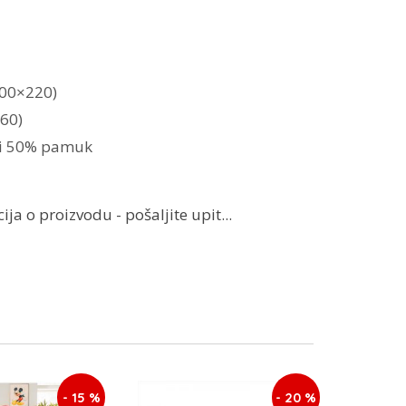
200×220)
60)
a i 50% pamuk
ja o proizvodu - pošaljite upit...
- 15 %
- 20 %