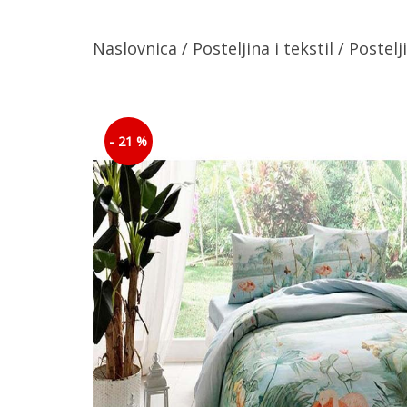
Naslovnica
/
Posteljina i tekstil
/
Postelj
- 21 %