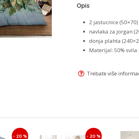
Opis
2 jastucnice (50×70)
navlaka za jorgan (
donja plahta (240×2
Materijal: 50% svil
Trebate više informaci
- 20 %
- 20 %