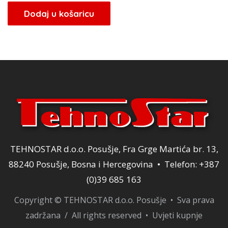
bila
je:
Dodaj u košaricu
je:
38,25 KM.
45,00 KM.
TEHNOSTAR d.o.o. Posušje, Fra Grge Martića br. 13,
88240 Posušje, Bosna i Hercegovina • Telefon: +387
(0)39 685 163
Copyright © TEHNOSTAR d.o.o. Posušje • Sva prava
zadržana / All rights reserved •
Uvjeti kupnje