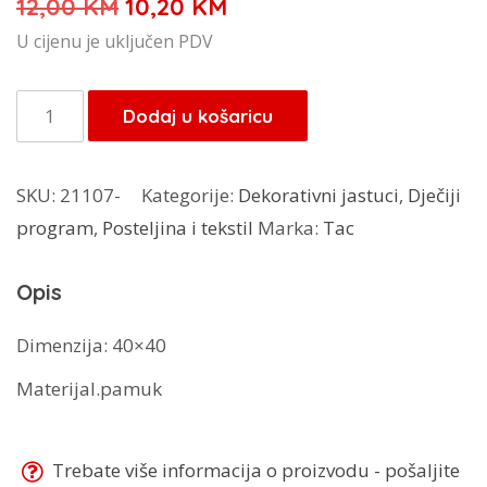
Izvorna
Trenutna
12,00
KM
10,20
KM
cijena
cijena
U cijenu je uključen PDV
bila
je:
je:
10,20 KM.
TAC
Dodaj u košaricu
12,00 KM.
jastuk
dekorativni
SKU:
21107-
Kategorije:
Dekorativni jastuci
,
Dječiji
Minnie
program
,
Posteljina i tekstil
Marka:
Tac
količina
Opis
Dimenzija: 40×40
Materijal.pamuk
Trebate više informacija o proizvodu - pošaljite