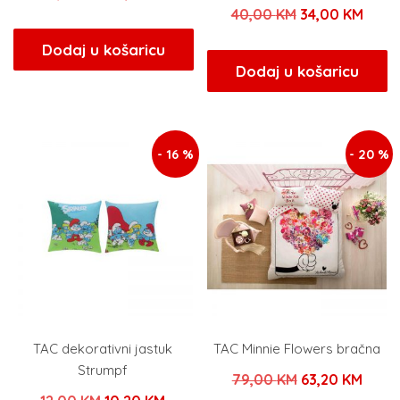
Izvorna
Tren
40,00
KM
34,00
KM
cijena
cijena
cijena
cijen
bila
je:
Dodaj u košaricu
bila
je:
Dodaj u košaricu
je:
96,00 KM.
je:
34,00
120,00 KM.
40,00 KM.
- 16 %
- 20 %
TAC dekorativni jastuk
TAC Minnie Flowers bračna
Strumpf
Izvorna
Tren
79,00
KM
63,20
KM