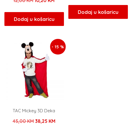
Izvorna
Trenutna
12,00
KM
10,20
KM
cijena
cijen
cijena
cijena
bila
je:
Dodaj u košaricu
bila
je:
Dodaj u košaricu
je:
63,20
je:
10,20 KM.
79,00 KM.
12,00 KM.
- 15 %
TAC Mickey 3D Deka
Izvorna
Trenutna
45,00
KM
38,25
KM
cijena
cijena