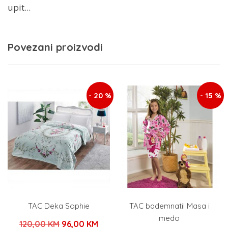
upit...
Povezani proizvodi
- 20 %
- 15 %
TAC Deka Sophie
TAC bademnatil Masa i
medo
Izvorna
Trenutna
120,00
KM
96,00
KM