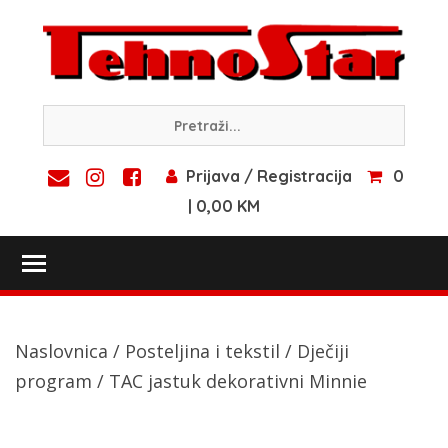
Skip
to
content
Prijava / Registracija
0
| 0,00 KM
Toggle main menu visibility
Naslovnica
/
Posteljina i tekstil
/
Dječiji
program
/ TAC jastuk dekorativni Minnie