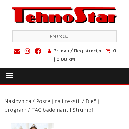
Skip
to
content
Prijava / Registracija
0
| 0,00 KM
Toggle main menu visibility
Naslovnica
/
Posteljina i tekstil
/
Dječiji
program
/ TAC bademantil Strumpf