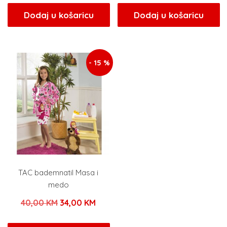
bila
je:
bila
je:
Dodaj u košaricu
Dodaj u košaricu
je:
96,00 KM.
je:
159,
120,00 KM.
199,00 KM.
- 15 %
TAC bademnatil Masa i
medo
Izvorna
Trenutna
40,00
KM
34,00
KM
cijena
cijena