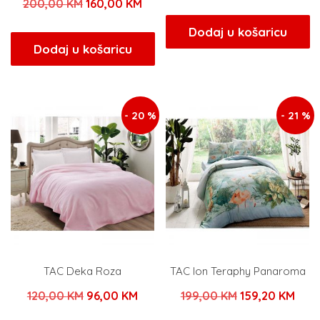
Izvorna
Trenutna
200,00
KM
160,00
KM
cijena
cijen
cijena
cijena
bila
je:
Dodaj u košaricu
bila
je:
Dodaj u košaricu
je:
96,0
je:
160,00 KM.
120,00 KM.
200,00 KM.
- 20 %
- 21 %
TAC Deka Roza
TAC Ion Teraphy Panaroma
Izvorna
Trenutna
Izvorna
Tren
120,00
KM
96,00
KM
199,00
KM
159,20
KM
cijena
cijena
cijena
cije