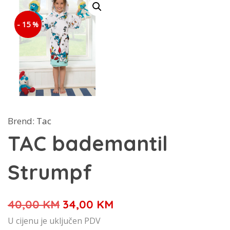
- 15 %
Brend:
Tac
TAC bademantil
Strumpf
Izvorna
Trenutna
40,00
KM
34,00
KM
cijena
cijena
U cijenu je uključen PDV