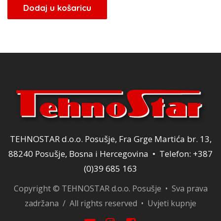
bila
je:
Dodaj u košaricu
je:
34,00 KM.
40,00 KM.
TEHNOSTAR d.o.o. Posušje, Fra Grge Martića br. 13,
88240 Posušje, Bosna i Hercegovina • Telefon: +387
(0)39 685 163
Copyright © TEHNOSTAR d.o.o. Posušje • Sva prava
zadržana / All rights reserved •
Uvjeti kupnje