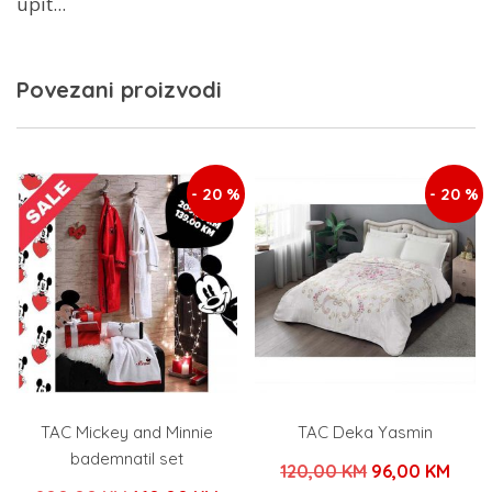
upit...
Povezani proizvodi
- 20 %
- 20 %
TAC Mickey and Minnie
TAC Deka Yasmin
bademnatil set
Izvorna
Tren
120,00
KM
96,00
KM