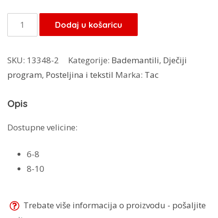
bila
je:
je:
34,00 KM.
TAC
Dodaj u košaricu
40,00 KM.
bademantil
Strumpf
SKU:
13348-2
Kategorije:
Bademantili
,
Dječiji
količina
program
,
Posteljina i tekstil
Marka:
Tac
Opis
Dostupne velicine:
6-8
8-10
Trebate više informacija o proizvodu - pošaljite