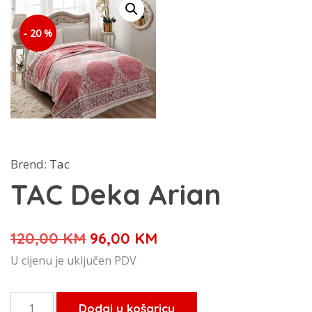
- 20 %
Brend:
Tac
TAC Deka Arian
Izvorna
Trenutna
120,00
KM
96,00
KM
cijena
cijena
U cijenu je uključen PDV
bila
je:
je:
96,00 KM.
TAC
Dodaj u košaricu