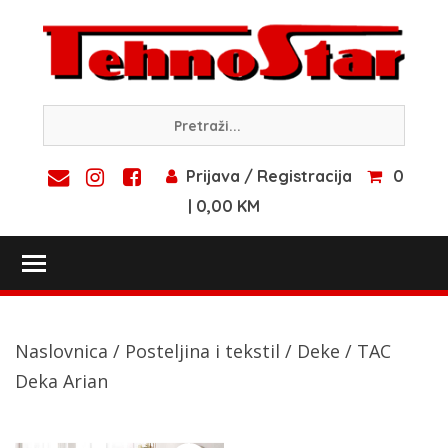
Skip
to
content
Prijava / Registracija
0
| 0,00 KM
Toggle main menu visibility
Naslovnica
/
Posteljina i tekstil
/
Deke
/ TAC
Deka Arian