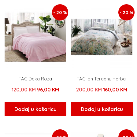
- 20 %
- 20 %
TAC Deka Roza
TAC Ion Teraphy Herbal
Izvorna
Trenutna
Izvorna
Tre
120,00
KM
96,00
KM
200,00
KM
160,00
KM
cijena
cijena
cijena
cije
bila
je:
bila
je:
Dodaj u košaricu
Dodaj u košaricu
je:
96,00 KM.
je:
160
120,00 KM.
200,00 KM.