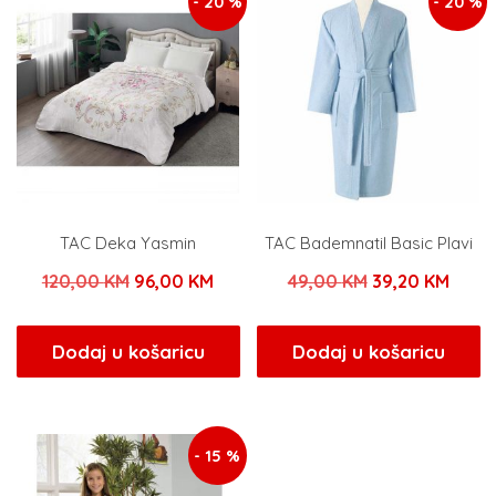
- 20 %
- 20 %
TAC Deka Yasmin
TAC Bademnatil Basic Plavi
Izvorna
Trenutna
Izvorna
Tren
120,00
KM
96,00
KM
49,00
KM
39,20
KM
cijena
cijena
cijena
cijen
bila
je:
bila
je:
Dodaj u košaricu
Dodaj u košaricu
je:
96,00 KM.
je:
39,20
120,00 KM.
49,00 KM.
- 15 %