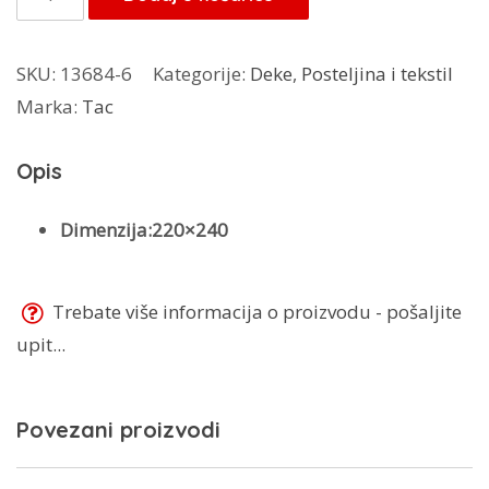
120,00 KM.
Deka
Arian
SKU:
13684-6
Kategorije:
Deke
,
Posteljina i tekstil
količina
Marka:
Tac
Opis
Dimenzija:220×240
Trebate više informacija o proizvodu - pošaljite
upit...
Povezani proizvodi