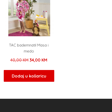
TAC bademnatil Masa i
medo
Izvorna
Trenutna
40,00
KM
34,00
KM
cijena
cijena
bila
je:
Dodaj u košaricu
je:
34,00 KM.
40,00 KM.