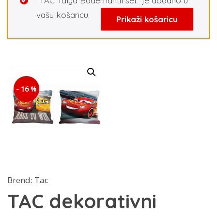
“TAC Talya Bademantil set” je dodano u
vašu košaricu.
Prikaži košaricu
- 16 %
Brend:
Tac
TAC dekorativni