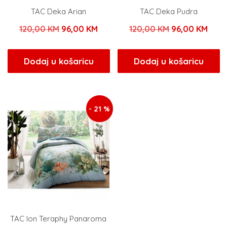
TAC Deka Arian
TAC Deka Pudra
Izvorna
Trenutna
Izvorna
Tren
120,00
KM
96,00
KM
120,00
KM
96,00
KM
cijena
cijena
cijena
cijen
bila
je:
bila
je:
Dodaj u košaricu
Dodaj u košaricu
je:
96,00 KM.
je:
96,0
120,00 KM.
120,00 KM.
- 21 %
TAC Ion Teraphy Panaroma