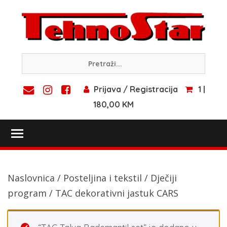
Skip
to
content
Prijava / Registracija
1 |
180,00 KM
Toggle main menu visibility
Naslovnica
/
Posteljina i tekstil
/
Dječiji
program
/ TAC dekorativni jastuk CARS