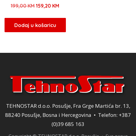
Izvorna
Trenutna
199,00
KM
159,20
KM
cijena
cijena
bila
je:
Dodaj u košaricu
je:
159,20 KM.
199,00 KM.
TEHNOSTAR d.o.o. Posušje, Fra Grge Martića br. 13,
88240 Posušje, Bosna i Hercegovina • Telefon: +387
(0)39 685 163