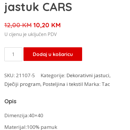
jastuk CARS
Izvorna
Trenutna
12,00
KM
10,20
KM
cijena
cijena
U cijenu je uključen PDV
bila
je:
je:
10,20 KM.
TAC
Dodaj u košaricu
12,00 KM.
dekorativni
jastuk
SKU:
21107-5
Kategorije:
Dekorativni jastuci
,
CARS
Dječiji program
,
Posteljina i tekstil
Marka:
Tac
količina
Opis
Dimenzija:40×40
Materijal:100% pamuk