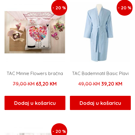
- 20 %
- 20 %
TAC Minnie Flowers bračna
TAC Bademnatil Basic Plavi
Izvorna
Trenutna
Izvorna
Tren
79,00
KM
63,20
KM
49,00
KM
39,20
KM
cijena
cijena
cijena
cijen
bila
je:
bila
je:
Dodaj u košaricu
Dodaj u košaricu
je:
63,20 KM.
je:
39,20
79,00 KM.
49,00 KM.
- 20 %