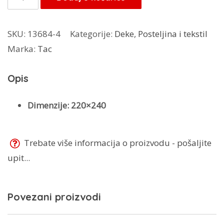
120,00 KM.
Deka
Tulin
SKU:
13684-4
Kategorije:
Deke
,
Posteljina i tekstil
količina
Marka:
Tac
Opis
Dimenzije: 220×240
Trebate više informacija o proizvodu - pošaljite
upit...
Povezani proizvodi