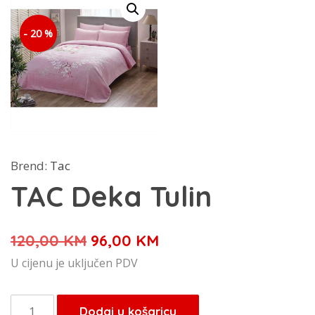
- 20 %
Brend:
Tac
TAC Deka Tulin
Izvorna
Trenutna
120,00
KM
96,00
KM
cijena
cijena
U cijenu je uključen PDV
bila
je:
je:
96,00 KM.
TAC
Dodaj u košaricu