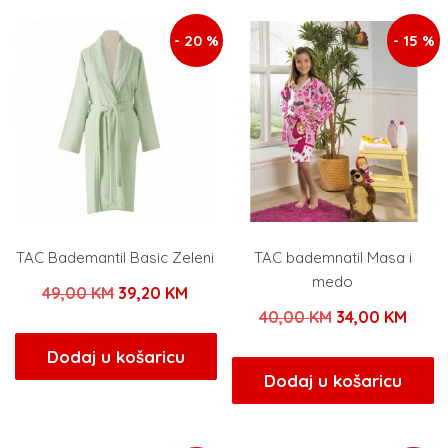
- 20 %
- 15 %
TAC Bademantil Basic Zeleni
TAC bademnatil Masa i
medo
Izvorna
Trenutna
49,00
KM
39,20
KM
Izvorna
Tren
40,00
KM
34,00
KM
cijena
cijena
cijena
cijen
bila
je:
Dodaj u košaricu
bila
je:
Dodaj u košaricu
je:
39,20 KM.
je:
34,00
49,00 KM.
40,00 KM.