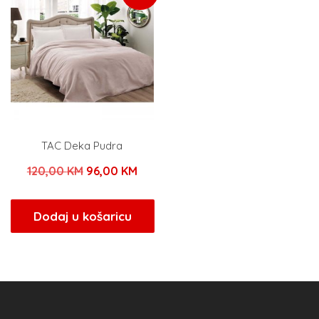
TAC Deka Pudra
Izvorna
Trenutna
120,00
KM
96,00
KM
cijena
cijena
bila
je:
Dodaj u košaricu
je:
96,00 KM.
120,00 KM.