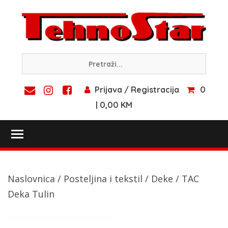
Skip
to
content
Prijava / Registracija
0
| 0,00 KM
Toggle main menu visibility
Naslovnica
/
Posteljina i tekstil
/
Deke
/ TAC
Deka Tulin