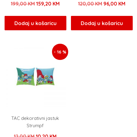
Izvorna
Trenutna
Izvorna
Tren
199,00
KM
159,20
KM
120,00
KM
96,00
KM
cijena
cijena
cijena
cijen
bila
je:
bila
je:
Dodaj u košaricu
Dodaj u košaricu
je:
159,20 KM.
je:
96,0
199,00 KM.
120,00 KM.
- 16 %
TAC dekorativni jastuk
Strumpf
Izvorna
Trenutna
12,00
KM
10,20
KM