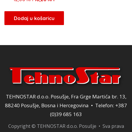
cijena
cijena
bila
je:
Dodaj u košaricu
je:
10,20 KM.
12,00 KM.
TEHNOSTAR d.o.o. Posušje, Fra Grge Martića br. 13,
88240 Posušje, Bosna i Hercegovina • Telefon: +387
(0)39 685 163
Copyright © TEHNOSTAR d.o.o. Posušje • Sva prava