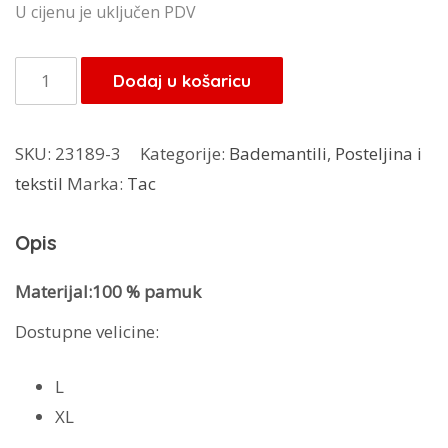
cijena
cijena
U cijenu je uključen PDV
bila
je:
je:
39,20 KM.
TAC
Dodaj u košaricu
49,00 KM.
Bademantil
Basic
SKU:
23189-3
Kategorije:
Bademantili
,
Posteljina i
Zeleni
tekstil
Marka:
Tac
količina
Opis
Materijal:100 % pamuk
Dostupne velicine:
L
XL