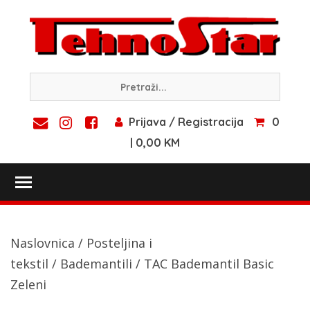
Skip
to
content
Prijava / Registracija
0
| 0,00 KM
Toggle main menu visibility
Naslovnica
/
Posteljina i
tekstil
/
Bademantili
/ TAC Bademantil Basic
Zeleni