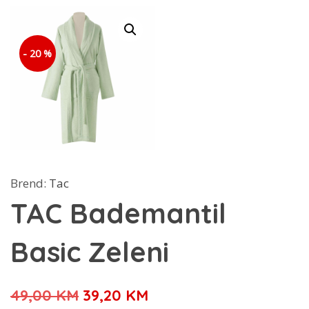
- 20 %
Brend:
Tac
TAC Bademantil
Basic Zeleni
Izvorna
Trenutna
49,00
KM
39,20
KM