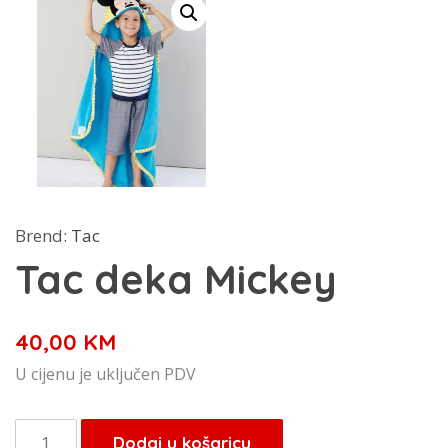
Brend:
Tac
Tac deka Mickey
40,00
KM
U cijenu je uključen PDV
Tac
Dodaj u košaricu