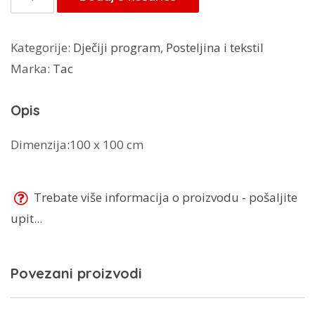
deka
Mickey
Kategorije:
Dječiji program
,
Posteljina i tekstil
količina
Marka:
Tac
Opis
Dimenzija:100 x 100 cm
Trebate više informacija o proizvodu - pošaljite
upit...
Povezani proizvodi