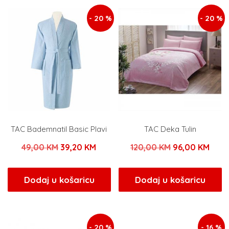
- 20 %
- 20 %
TAC Bademnatil Basic Plavi
TAC Deka Tulin
Izvorna
Trenutna
Izvorna
Tren
49,00
KM
39,20
KM
120,00
KM
96,00
KM
cijena
cijena
cijena
cijen
bila
je:
bila
je:
Dodaj u košaricu
Dodaj u košaricu
je:
39,20 KM.
je:
96,0
49,00 KM.
120,00 KM.
- 20 %
- 16 %