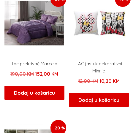
Tac prekrivač Marcela
TAC jastuk dekorativni
Minnie
Izvorna
Trenutna
190,00
KM
152,00
KM
Izvorna
Trenu
12,00
KM
10,20
KM
cijena
cijena
cijena
cijena
bila
je:
Dodaj u košaricu
bila
je:
Dodaj u košaricu
je:
152,00 KM.
je:
10,20
190,00 KM.
12,00 KM.
- 20 %