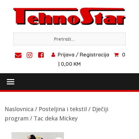
Skip
to
content
Prijava / Registracija
0
| 0,00 KM
Toggle main menu visibility
Naslovnica
/
Posteljina i tekstil
/
Dječiji
program
/ Tac deka Mickey