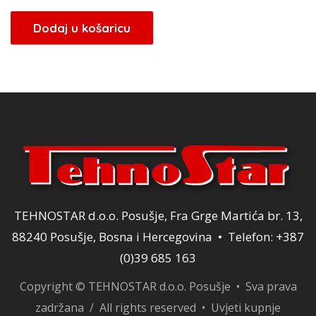
cijena
cijena
bila
je:
Dodaj u košaricu
je:
34,00 KM.
40,00 KM.
TEHNOSTAR d.o.o. Posušje, Fra Grge Martića br. 13,
88240 Posušje, Bosna i Hercegovina • Telefon: +387
(0)39 685 163
Copyright © TEHNOSTAR d.o.o. Posušje • Sva prava
zadržana / All rights reserved •
Uvjeti kupnje