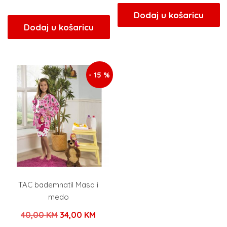
cijena
cijena
bila
je:
Dodaj u košaricu
bila
je:
Dodaj u košaricu
je:
63,20
je:
160,00 KM.
79,00 KM.
200,00 KM.
- 15 %
TAC bademnatil Masa i
medo
Izvorna
Trenutna
40,00
KM
34,00
KM