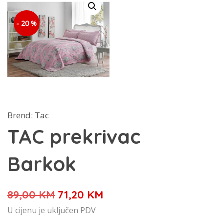
- 20 %
Brend:
Tac
TAC prekrivac
Barkok
Izvorna
Trenutna
89,00
KM
71,20
KM
cijena
cijena
U cijenu je uključen PDV