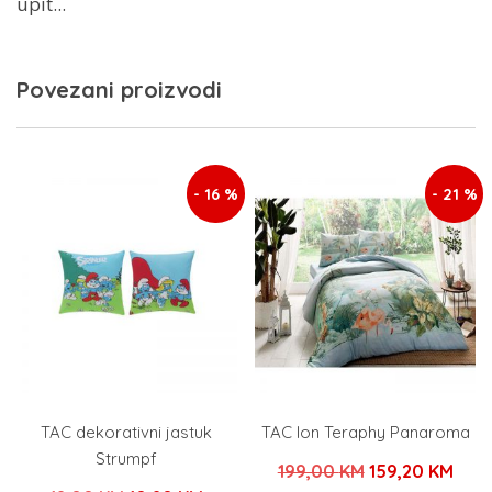
upit...
Povezani proizvodi
- 16 %
- 21 %
TAC dekorativni jastuk
TAC Ion Teraphy Panaroma
Strumpf
Izvorna
Tren
199,00
KM
159,20
KM