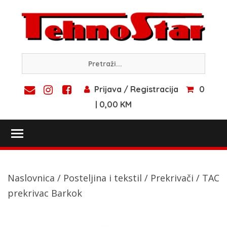
Skip
to
content
Prijava / Registracija
0
| 0,00 KM
Toggle main menu visibility
Naslovnica
/
Posteljina i tekstil
/
Prekrivači
/ TAC
prekrivac Barkok