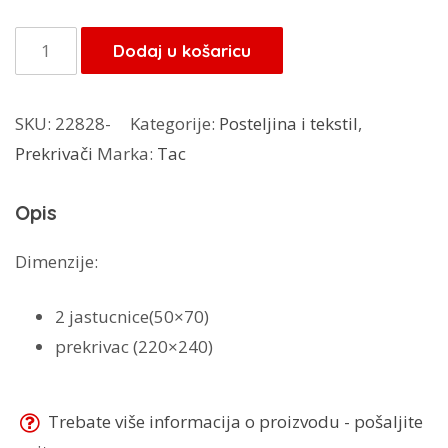
bila
je:
je:
71,20 KM.
TAC
Dodaj u košaricu
89,00 KM.
prekrivac
Barkok
SKU:
22828-
Kategorije:
Posteljina i tekstil
,
količina
Prekrivači
Marka:
Tac
Opis
Dimenzije:
2 jastucnice(50×70)
prekrivac (220×240)
Trebate više informacija o proizvodu - pošaljite