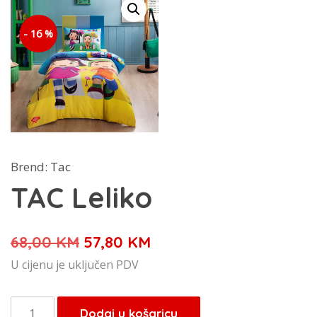
- 16 %
Brend:
Tac
TAC Leliko
Izvorna
Trenutna
68,00
KM
57,80
KM
cijena
cijena
U cijenu je uključen PDV
bila
je:
je:
57,80 KM.
TAC
Dodaj u košaricu