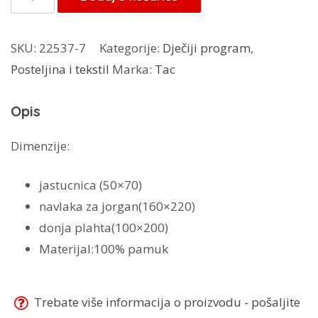
68,00 KM.
Leliko
količina
SKU:
22537-7
Kategorije:
Dječiji program
,
Posteljina i tekstil
Marka:
Tac
Opis
Dimenzije:
jastucnica (50×70)
navlaka za jorgan(160×220)
donja plahta(100×200)
Materijal:100% pamuk
Trebate više informacija o proizvodu - pošaljite