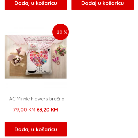
bila
je:
bila
je:
Dodaj u košaricu
Dodaj u košaricu
je:
160,00 KM.
je:
180,
200,00 KM.
180,00 KM.
- 20 %
TAC Minnie Flowers bračna
Izvorna
Trenutna
79,00
KM
63,20
KM
cijena
cijena
bila
je:
Dodaj u košaricu
je:
63,20 KM.