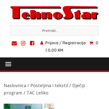
Skip
to
content
Prijava / Registracija
0
| 0,00 KM
Toggle main menu visibility
Naslovnica
/
Posteljina i tekstil
/
Dječiji
program
/ TAC Leliko