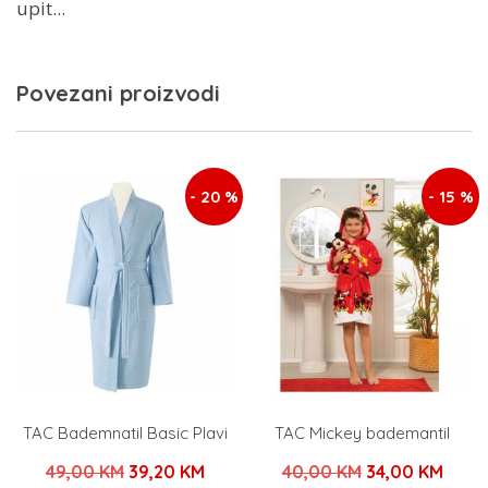
upit...
Povezani proizvodi
- 20 %
- 15 %
TAC Bademnatil Basic Plavi
TAC Mickey bademantil
Izvorna
Trenutna
Izvorna
Tren
49,00
KM
39,20
KM
40,00
KM
34,00
KM