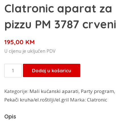
Clatronic aparat za
pizzu PM 3787 crveni
195,00
KM
U cijenu je uključen PDV
Clatronic
Dodaj u košaricu
aparat
za
Kategorije:
Mali kućanski aparati
,
Party program
,
pizzu
Pekači kruha/el.roštilji/el.gril
Marka:
Clatronic
PM
3787
Opis
crveni