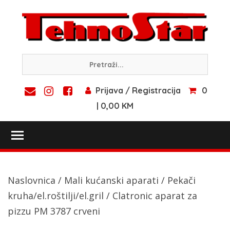
Skip
to
content
Prijava / Registracija
0
| 0,00 KM
Toggle main menu visibility
Naslovnica
/
Mali kućanski aparati
/
Pekači
kruha/el.roštilji/el.gril
/ Clatronic aparat za
pizzu PM 3787 crveni