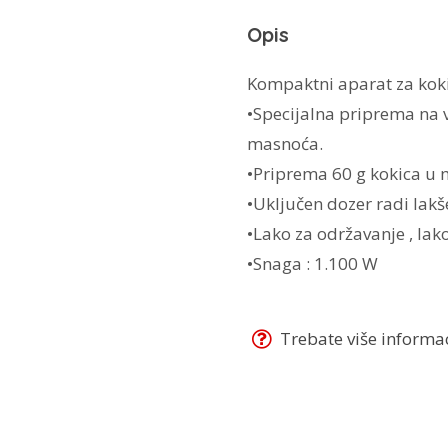
2956/01
Opis
količina
Kompaktni aparat za koki
•Specijalna priprema na v
masnoća.
•Priprema 60 g kokica u 
•Uključen dozer radi lakš
•Lako za održavanje , lako
•Snaga : 1.100 W
Trebate više informaci