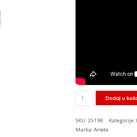
Ariete
Dodaj u koš
aparat
za
SKU:
25198
Kategorije:
kokice
Marka:
Ariete
plavi