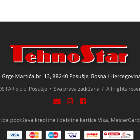
Grge Martića br. 13, 88240 Posušje, Bosna i Hercegovin
TAR d.o.o. Posušje • Sva prava zadržana / All rights res
.ba podržava kreditne i debitne kartice Visa, MasterCard