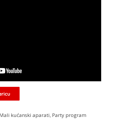
aricu
Mali kućanski aparati
,
Party program