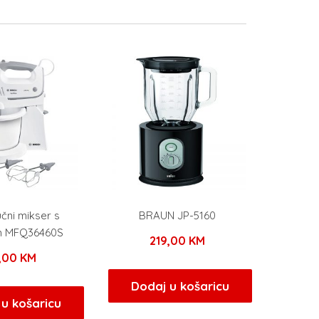
čni mikser s
BRAUN JP-5160
 MFQ36460S
219,00
KM
5,00
KM
Dodaj u košaricu
u košaricu