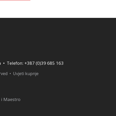
a • Telefon: +387 (0)39 685 163
erved •
Uvjeti kupnje
 i Maestro