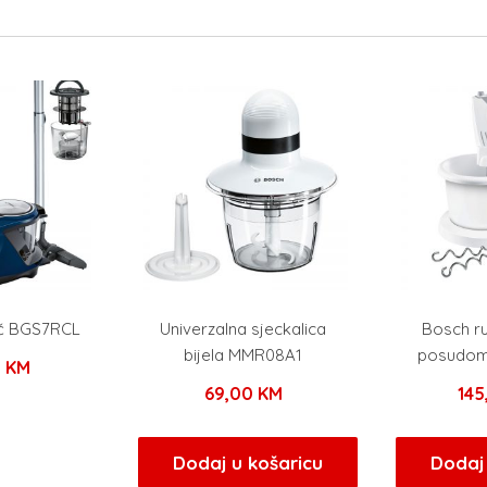
ač BGS7RCL
Univerzalna sjeckalica
Bosch ru
bijela MMR08A1
posudom
0
KM
69,00
KM
14
Dodaj u košaricu
Dodaj 