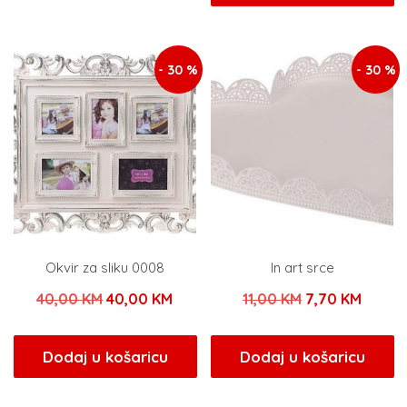
je:
13,30 
7,00 KM.
19,00 KM.
- 30 %
- 30 %
Okvir za sliku 0008
In art srce
Izvorna
Trenutna
Izvorna
Trenu
40,00
KM
40,00
KM
11,00
KM
7,70
KM
cijena
cijena
cijena
cijena
bila
je:
bila
je:
Dodaj u košaricu
Dodaj u košaricu
je:
40,00 KM.
je:
7,70 K