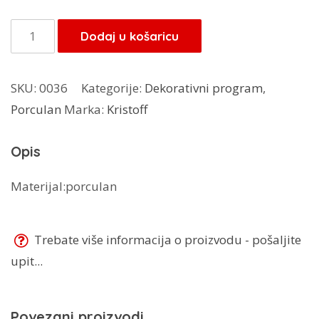
Kristoff
Dodaj u košaricu
desertni
set
SKU:
0036
Kategorije:
Dekorativni program
,
7/1
Porculan
Marka:
Kristoff
količina
Opis
Materijal:porculan
Trebate više informacija o proizvodu - pošaljite
upit...
Povezani proizvodi