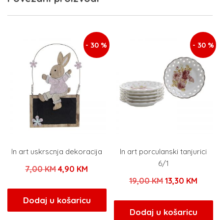
- 30 %
- 30 %
In art uskrscnja dekoracija
In art porculanski tanjurici
6/1
Izvorna
Trenutna
7,00
KM
4,90
KM
Izvorna
Trenu
19,00
KM
13,30
KM
cijena
cijena
cijena
cijena
bila
je:
Dodaj u košaricu
bila
je:
Dodaj u košaricu
je:
4,90 KM.