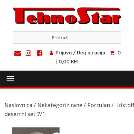
Skip
to
content
Prijava / Registracija
0
| 0,00 KM
Toggle main menu visibility
Naslovnica
/
Nekategorizirane
/
Porculan
/ Kristof
desertni set 7/1