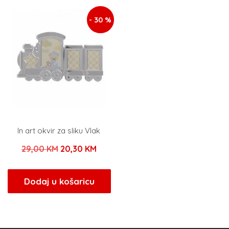
40,00 KM.
11,00 KM.
- 30 %
In art okvir za sliku Vlak
Izvorna
Trenutna
29,00
KM
20,30
KM
cijena
cijena
bila
je:
Dodaj u košaricu
je:
20,30 KM.
29,00 KM.