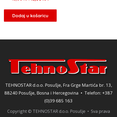
cijena
cijena
bila
je:
Dodaj u košaricu
je:
18,00 KM.
18,00 KM.
TEHNOSTAR d.o.o. Posušje, Fra Grge Martića br. 13,
88240 Posušje, Bosna i Hercegovina • Telefon: +387
(0)39 685 163
Copyright © TEHNOSTAR d.o.o. Posušje • Sva prava