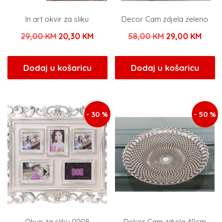
In art okvir za sliku
Decor Cam zdjela zeleno
Izvorna
Trenutna
Izvorna
Tren
29,00
KM
20,30
KM
58,00
KM
29,00
KM
cijena
cijena
cijena
cijen
bila
je:
bila
je:
Dodaj u košaricu
Dodaj u košaricu
je:
20,30 KM.
je:
29,0
29,00 KM.
58,00 KM.
- 30 %
- 50 %
Okvir za sliku 0008
Dekor Cam zdjela 40cm