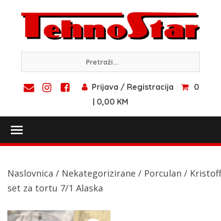
Skip
to
content
Prijava / Registracija
0
| 0,00 KM
Toggle main menu visibility
Naslovnica
/
Nekategorizirane
/
Porculan
/ Kristof
set za tortu 7/1 Alaska