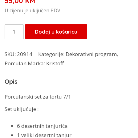
55,00
KM
U cijenu je uključen PDV
Kristoff
Dodaj u košaricu
set
za
SKU:
20914
Kategorije:
Dekorativni program
,
tortu
Porculan
Marka:
Kristoff
7/1
Alaska
Opis
količina
Porculanski set za tortu 7/1
Set uključuje :
6 desertnih tanjurića
1 veliki desertni tanjur