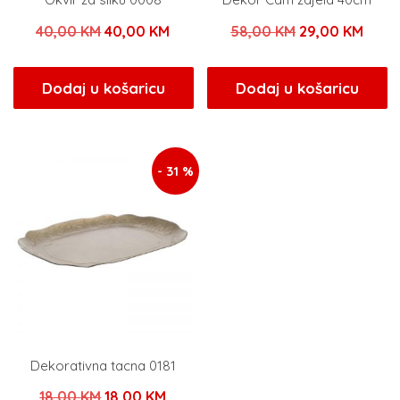
Izvorna
Trenutna
Izvorna
Tren
40,00
KM
40,00
KM
58,00
KM
29,00
KM
cijena
cijena
cijena
cijen
bila
je:
bila
je:
Dodaj u košaricu
Dodaj u košaricu
je:
40,00 KM.
je:
29,0
40,00 KM.
58,00 KM.
- 31 %
Dekorativna tacna 0181
Izvorna
Trenutna
18,00
KM
18,00
KM