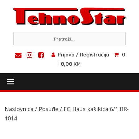
Skip
to
content
Prijava / Registracija
0
| 0,00 KM
Toggle main menu visibility
Naslovnica
/
Posuđe
/ FG Haus kašikica 6/1 BR-
1014