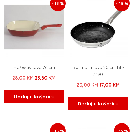
- 15 %
- 15 %
Mažestik tava 26 cm
Blaumann tava 20 cm BL-
3190
Izvorna
Trenutna
28,00
KM
23,80
KM
Izvorna
Tren
20,00
KM
17,00
KM
cijena
cijena
cijena
cijen
bila
je:
Dodaj u košaricu
bila
je:
Dodaj u košaricu
je:
23,80 KM.
je:
17,00
28,00 KM.
20,00 KM.
- 15 %
- 16 %