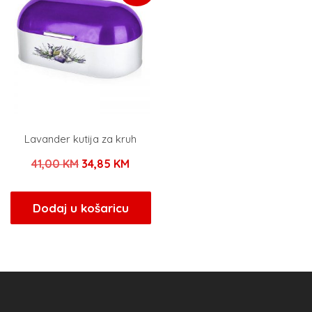
Lavander kutija za kruh
Izvorna
Trenutna
41,00
KM
34,85
KM
cijena
cijena
bila
je:
Dodaj u košaricu
je:
34,85 KM.
41,00 KM.