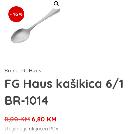
- 16 %
Brend:
FG Haus
FG Haus kašikica 6/1
BR-1014
Izvorna
Trenutna
8,00
KM
6,80
KM
cijena
cijena
U cijenu je uključen PDV