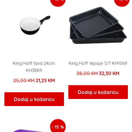
King Hoff tava 24cm
King Hoff tepsije 3/1 KH1069
KH3889
Izvorna
Trenu
38,00
KM
32,30
KM
Izvorna
Trenutna
25,00
KM
21,25
KM
cijena
cijen
cijena
cijena
bila
je:
Dodaj u košaricu
bila
je:
Dodaj u košaricu
je:
32,30
je:
21,25 KM.
38,00 KM.
25,00 KM.
- 15 %