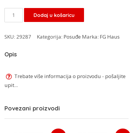
bila
je:
je:
6,80 KM.
FG
Dodaj u košaricu
8,00 KM.
Haus
kašikica
SKU:
29287
Kategorija:
Posuđe
Marka:
FG Haus
6/1
BR-
Opis
1014
količina
Trebate više informacija o proizvodu - pošaljite
upit...
Povezani proizvodi