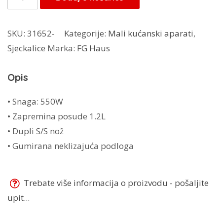
sjeckalica
FS-
SKU:
31652-
Kategorije:
Mali kućanski aparati
,
405
Sjeckalice
Marka:
FG Haus
količina
Opis
• Snaga: 550W
• Zapremina posude 1.2L
• Dupli S/S nož
• Gumirana neklizajuća podloga
Trebate više informacija o proizvodu - pošaljite
upit...