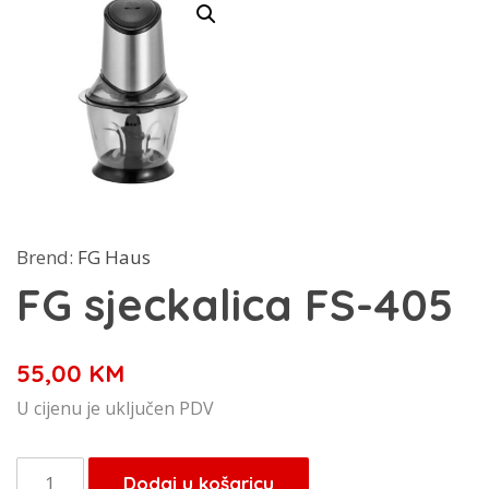
Brend:
FG Haus
FG sjeckalica FS-405
55,00
KM
U cijenu je uključen PDV
FG
Dodaj u košaricu