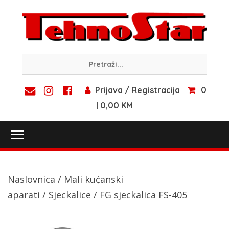
Skip
to
content
Prijava / Registracija
0
| 0,00 KM
Toggle main menu visibility
Naslovnica
/
Mali kućanski
aparati
/
Sjeckalice
/ FG sjeckalica FS-405