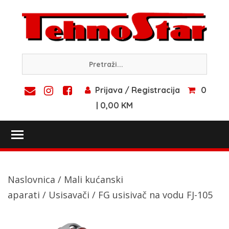
Skip
to
content
Prijava / Registracija
0
| 0,00 KM
Toggle main menu visibility
Naslovnica
/
Mali kućanski
aparati
/
Usisavači
/ FG usisivač na vodu FJ-105