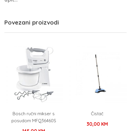
Povezani proizvodi
Bosch ručni mikser s
Čistač
posudom MFQ36460S
30,00
KM
145,00
KM