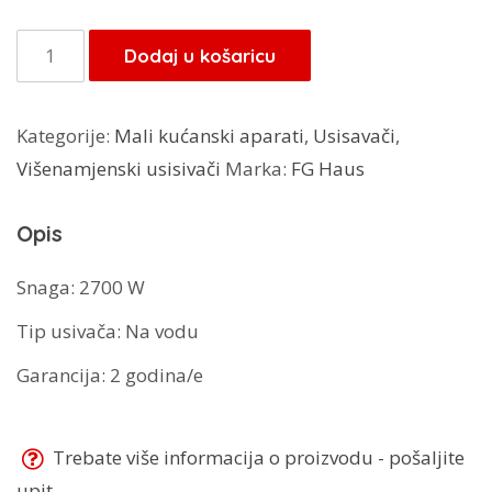
FG
Dodaj u košaricu
usisivač
na
Kategorije:
Mali kućanski aparati
,
Usisavači
,
vodu
Višenamjenski usisivači
Marka:
FG Haus
FJ-
105
Opis
količina
Snaga: 2700 W
Tip usivača: Na vodu
Garancija: 2 godina/e
Trebate više informacija o proizvodu - pošaljite
upit...