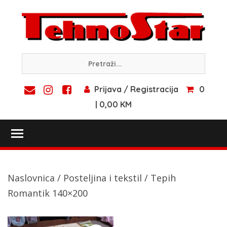
Skip
to
content
Prijava / Registracija
0
| 0,00 KM
Toggle main menu visibility
Naslovnica
/
Posteljina i tekstil
/ Tepih
Romantik 140×200