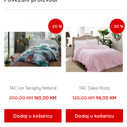
- 20 %
- 20 %
TAC Ion Teraphy Natural
TAC Deka Roza
Izvorna
Trenutna
Izvorna
Tren
200,00
KM
160,00
KM
120,00
KM
96,00
KM
cijena
cijena
cijena
cijen
bila
je:
bila
je:
Dodaj u košaricu
Dodaj u košaricu
je:
160,00 KM.
je:
96,0