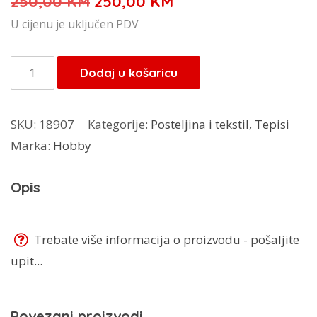
Izvorna
Trenutna
250,00
KM
250,00
KM
cijena
cijena
U cijenu je uključen PDV
bila
je:
je:
250,00 KM.
Tepih
Dodaj u košaricu
250,00 KM.
Romantik
140x200
SKU:
18907
Kategorije:
Posteljina i tekstil
,
Tepisi
količina
Marka:
Hobby
Opis
Trebate više informacija o proizvodu - pošaljite
upit...
Povezani proizvodi