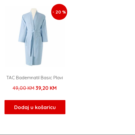
40,00 KM.
- 20 %
TAC Bademnatil Basic Plavi
Izvorna
Trenutna
49,00
KM
39,20
KM
cijena
cijena
bila
je:
Dodaj u košaricu
je:
39,20 KM.
49,00 KM.