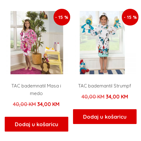
200,00 KM.
120,00 KM.
- 15 %
- 15 %
TAC bademnatil Masa i
TAC bademantil Strumpf
medo
Izvorna
Tren
40,00
KM
34,00
KM
Izvorna
Trenutna
40,00
KM
34,00
KM
cijena
cijen
cijena
cijena
bila
je:
Dodaj u košaricu
bila
je:
Dodaj u košaricu
je:
34,00
je:
34,00 KM.
40,00 KM.