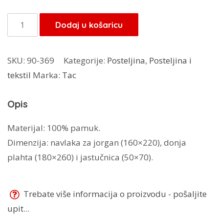
bila
je:
je:
72,00 KM.
TAC
Dodaj u košaricu
90,00 KM.
posteljina
Motors
SKU:
90-369
Kategorije:
Posteljina
,
Posteljina i
količina
tekstil
Marka:
Tac
Opis
Materijal: 100% pamuk.
Dimenzija: navlaka za jorgan (160×220), donja
plahta (180×260) i jastučnica (50×70).
Trebate više informacija o proizvodu - pošaljite
upit...