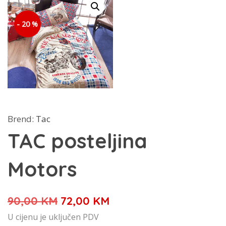
- 20 %
Brend:
Tac
TAC posteljina
Motors
Izvorna
Trenutna
90,00
KM
72,00
KM
cijena
cijena
U cijenu je uključen PDV