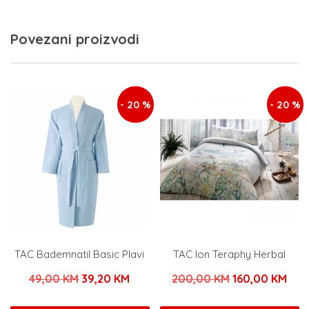
Povezani proizvodi
- 20 %
- 20 %
TAC Bademnatil Basic Plavi
TAC Ion Teraphy Herbal
Izvorna
Trenutna
Izvorna
Tre
49,00
KM
39,20
KM
200,00
KM
160,00
KM
cijena
cijena
cijena
cije