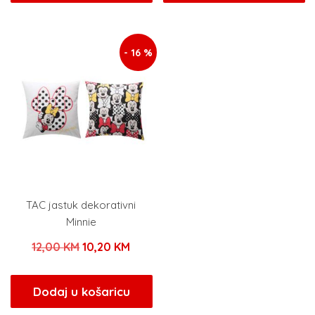
je:
180,00 KM.
je:
152,
180,00 KM.
190,00 KM.
- 16 %
TAC jastuk dekorativni
Minnie
Izvorna
Trenutna
12,00
KM
10,20
KM
cijena
cijena
bila
je:
Dodaj u košaricu
je:
10,20 KM.