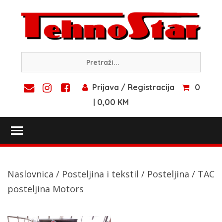
Skip
to
content
Prijava / Registracija
0
| 0,00 KM
Toggle main menu visibility
Naslovnica
/
Posteljina i tekstil
/
Posteljina
/ TAC
posteljina Motors