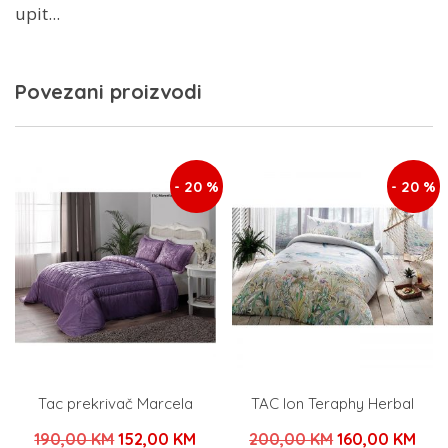
upit...
Povezani proizvodi
- 20 %
- 20 %
Tac prekrivač Marcela
TAC Ion Teraphy Herbal
Izvorna
Trenutna
Izvorna
Tre
190,00
KM
152,00
KM
200,00
KM
160,00
KM