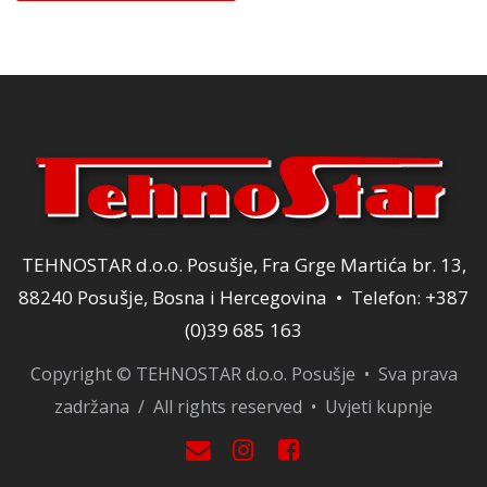
je:
96,00 KM.
120,00 KM.
TEHNOSTAR d.o.o. Posušje, Fra Grge Martića br. 13,
88240 Posušje, Bosna i Hercegovina • Telefon: +387
(0)39 685 163
Copyright © TEHNOSTAR d.o.o. Posušje • Sva prava
zadržana / All rights reserved •
Uvjeti kupnje