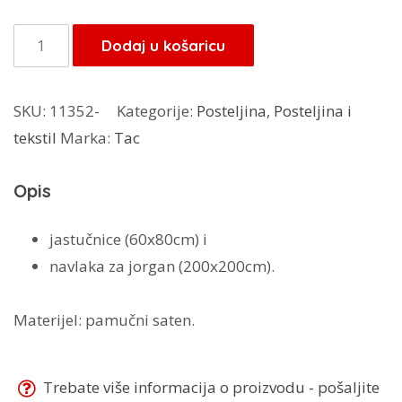
bila
je:
je:
63,20 KM.
Tac
Dodaj u košaricu
79,00 KM.
posteljina
Mine-
SKU:
11352-
Kategorije:
Posteljina
,
Posteljina i
Yours
tekstil
Marka:
Tac
količina
Opis
jastučnice (60x80cm) i
navlaka za jorgan (200x200cm).
Materijel: pamučni saten.
Trebate više informacija o proizvodu - pošaljite