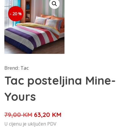
- 20 %
Brend:
Tac
Tac posteljina Mine-
Yours
Izvorna
Trenutna
79,00
KM
63,20
KM
cijena
cijena
U cijenu je uključen PDV