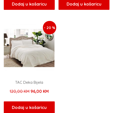
bila
je:
bila
je:
Dodaj u košaricu
Dodaj u košaricu
je:
96,00 KM.
je:
96,0
120,00 KM.
120,00 KM.
- 20 %
TAC Deka Bijela
Izvorna
Trenutna
120,00
KM
96,00
KM
cijena
cijena
bila
je:
Dodaj u košaricu