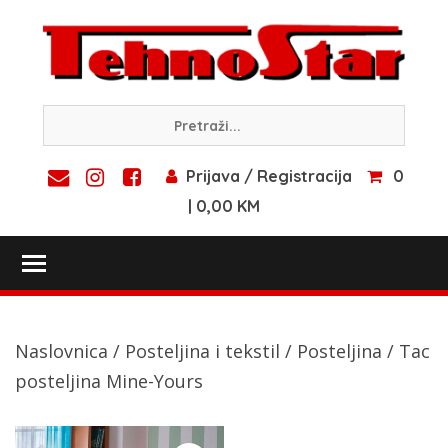
Skip
to
content
Prijava / Registracija
0
| 0,00 KM
Toggle main menu visibility
Naslovnica
/
Posteljina i tekstil
/
Posteljina
/ Tac
posteljina Mine-Yours