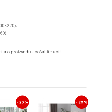
,
200×220),
60).
ja o proizvodu - pošaljite upit...
- 20 %
- 20 %