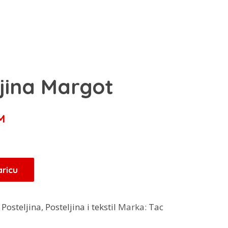
ljina Margot
Trenutna
M
cijena
je:
83,20 KM.
aricu
KM.
:
Posteljina
,
Posteljina i tekstil
Marka:
Tac