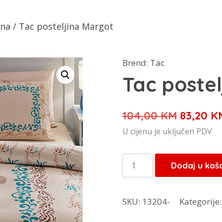
ina
/ Tac posteljina Margot
Brend:
Tac
Tac poste
Izvorna
104,00
KM
83,20
K
cijena
U cijenu je uključen PDV
bila
je:
Tac
Dodaj u koš
104,00 
posteljina
Margot
SKU:
13204-
Kategorije
količina