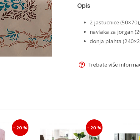
Opis
2 jastucnice (50×70)
navlaka za jorgan (
donja plahta (240×2
Trebate više informaci
- 20 %
- 20 %