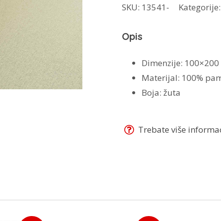
SKU:
13541-
Kategorije
gumom
100x200
Opis
količina
Dimenzije: 100×200
Materijal: 100% pa
Boja: žuta
Trebate više informaci