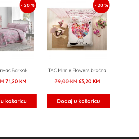
- 20 %
- 20 %
rivac Barkok
TAC Minnie Flowers bračna
Izvorna
Trenutna
Izvorna
Trenutna
KM
71,20
KM
79,00
KM
63,20
KM
cijena
cijena
cijena
cijena
bila
je:
bila
je:
u košaricu
Dodaj u košaricu
je:
71,20 KM.
je:
63,20 KM.
89,00 KM.
79,00 KM.