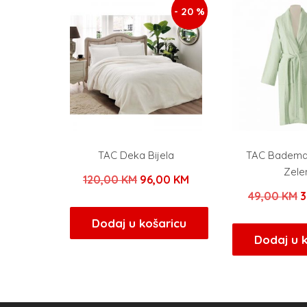
- 20 %
TAC Deka Bijela
TAC Bademan
Zele
Izvorna
Trenutna
120,00
KM
96,00
KM
I
49,00
KM
3
cijena
cijena
c
bila
je:
Dodaj u košaricu
b
Dodaj u 
je:
96,00 KM.
j
120,00 KM.
4