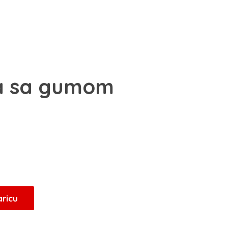
ta sa gumom
Trenutna
cijena
je:
19,20 KM.
aricu
.