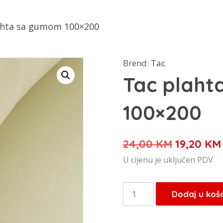
ahta sa gumom 100×200
Brend:
Tac
Tac plah
100×200
Izvorna
24,00
KM
19,20
KM
cijena
U cijenu je uključen PDV
bila
je:
Tac
Dodaj u koš
24,00 KM
plahta
sa