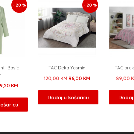
- 20 %
- 20 %
til Basic
TAC Deka Yasmin
TAC prek
ni
Izvorna
Trenutna
120,00
KM
96,00
KM
89,00
zvorna
Trenutna
9,20
KM
cijena
cijena
ijena
cijena
bila
je:
Dodaj u košaricu
Dodaj 
ila
je:
košaricu
je:
96,00 KM.
e:
39,20 KM.
120,00 KM.
9,00 KM.