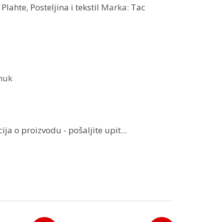
:
Plahte
,
Posteljina i tekstil
Marka:
Tac
muk
ja o proizvodu - pošaljite upit...