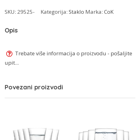
maslac
SKU:
29525-
Kategorija:
Staklo
Marka:
CoK
količina
Opis
Trebate više informacija o proizvodu - pošaljite
upit...
Povezani proizvodi