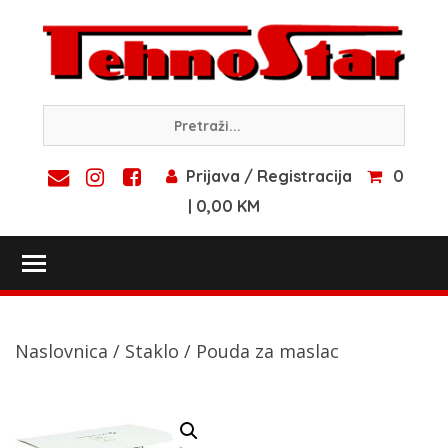
Skip
to
content
Prijava / Registracija
0
| 0,00 KM
Toggle main menu visibility
Naslovnica
/
Staklo
/ Pouda za maslac