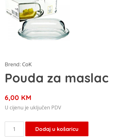
Brend:
CoK
Pouda za maslac
6,00
KM
U cijenu je uključen PDV
Pouda
Dodaj u košaricu
za