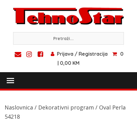
Skip
to
content
Prijava / Registracija
0
| 0,00 KM
Toggle main menu visibility
Naslovnica
/
Dekorativni program
/ Oval Perla
54218