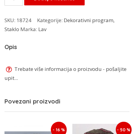
Perla
54218
SKU:
18724
Kategorije:
Dekorativni program
,
količina
Staklo
Marka:
Lav
Opis
Trebate više informacija o proizvodu - pošaljite
upit...
Povezani proizvodi
- 16 %
- 50 %