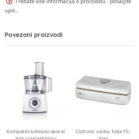
Trebate više informacija o proizvodu - pošaljite
upit...
Povezani proizvodi
Kompaktni kuhinjski aparat
Clatronic varilac folije FS-
800 W MCM3200W
3261