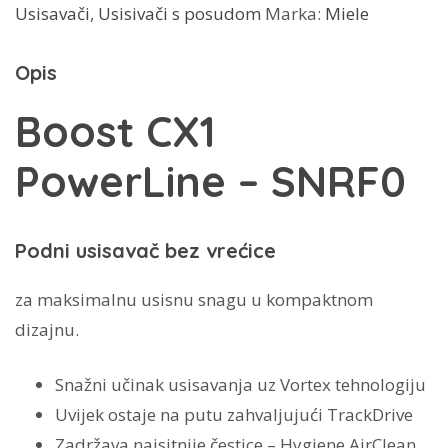
Usisavači
,
Usisivači s posudom
Marka:
Miele
Boost
CX1
Opis
PowerLine
-
Boost CX1
SNRF0
PowerLine – SNRF0
količina
Podni usisavač bez vrećice
za maksimalnu usisnu snagu u kompaktnom
dizajnu.
Snažni učinak usisavanja uz Vortex tehnologiju
Uvijek ostaje na putu zahvaljujući TrackDrive
Zadržava najsitnije čestice – Hygiene AirClean