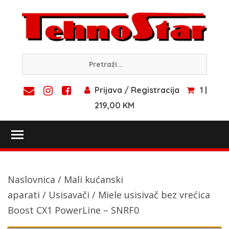
Skip
to
content
Prijava / Registracija
1 |
219,00 KM
Toggle main menu visibility
Naslovnica
/
Mali kućanski
aparati
/
Usisavači
/ Miele usisivač bez vrećica
Boost CX1 PowerLine – SNRF0