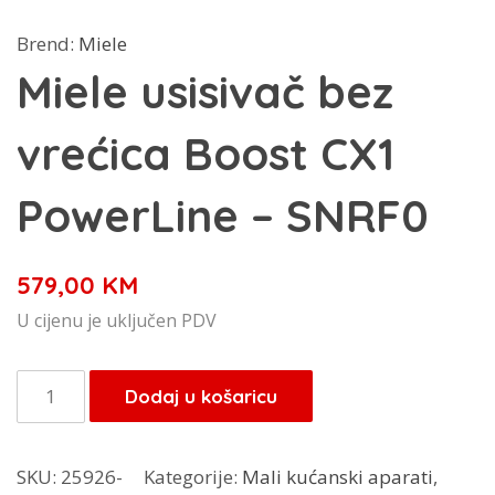
Brend:
Miele
Miele usisivač bez
vrećica Boost CX1
PowerLine – SNRF0
579,00
KM
U cijenu je uključen PDV
Miele
Dodaj u košaricu
usisivač
bez
SKU:
25926-
Kategorije:
Mali kućanski aparati
,
vrećica