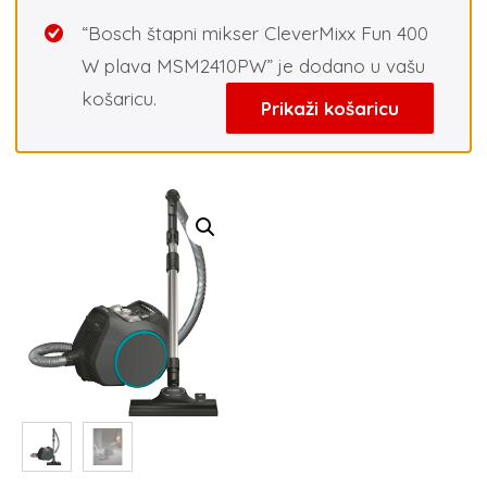
“Bosch štapni mikser CleverMixx Fun 400
W plava MSM2410PW” je dodano u vašu
košaricu.
Prikaži košaricu