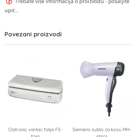
Trebate više informacija o proizvodu - pošaljite
upit...
Povezani proizvodi
Clatronic varilac folije FS-
Siemens sušilo za kosu MH-
3261
43101