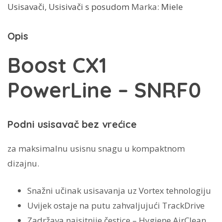
Usisavači
,
Usisivači s posudom
Marka:
Miele
Boost
CX1
Opis
PowerLine
-
Boost CX1
SNRF0
PowerLine – SNRF0
količina
Podni usisavač bez vrećice
za maksimalnu usisnu snagu u kompaktnom
dizajnu.
Snažni učinak usisavanja uz Vortex tehnologiju
Uvijek ostaje na putu zahvaljujući TrackDrive
Zadržava najsitnije čestice – Hygiene AirClean