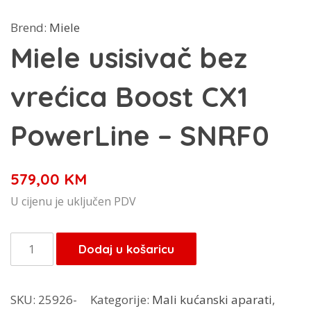
Brend:
Miele
Miele usisivač bez
vrećica Boost CX1
PowerLine – SNRF0
579,00
KM
U cijenu je uključen PDV
Miele
Dodaj u košaricu
usisivač
bez
SKU:
25926-
Kategorije:
Mali kućanski aparati
,
vrećica