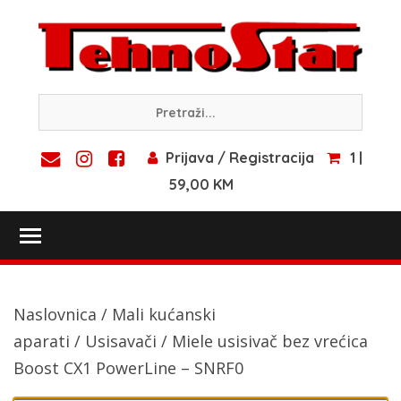
Skip
to
content
Prijava / Registracija
1 |
59,00 KM
Toggle main menu visibility
Naslovnica
/
Mali kućanski
aparati
/
Usisavači
/ Miele usisivač bez vrećica
Boost CX1 PowerLine – SNRF0