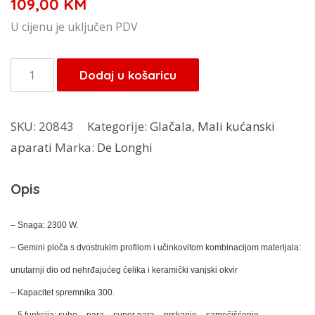
109,00
KM
U cijenu je uključen PDV
DeLonghi
Dodaj u košaricu
glačalo
FXK-
SKU:
20843
Kategorije:
Glačala
,
Mali kućanski
23AT
aparati
Marka:
De Longhi
količina
Opis
– Snaga: 2300 W.
– Gemini ploča s dvostrukim profilom i učinkovitom kombinacijom materijala:
unutarnji dio od nehrđajućeg čelika i keramički vanjski okvir
– Kapacitet spremnika 300.