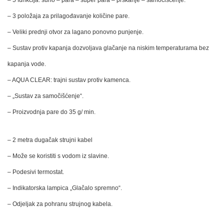
– 5 funkcija: suho – para – super para – prskanje – samočišćenje.
– 3 položaja za prilagođavanje količine pare.
– Veliki prednji otvor za lagano ponovno punjenje.
– Sustav protiv kapanja dozvoljava glačanje na niskim temperaturama bez
kapanja vode.
– AQUA CLEAR: trajni sustav protiv kamenca.
– „Sustav za samočišćenje“.
– Proizvodnja pare do 35 g/ min.
– 2 metra dugačak strujni kabel
– Može se koristiti s vodom iz slavine.
– Podesivi termostat.
– Indikatorska lampica „Glačalo spremno“.
– Odjeljak za pohranu strujnog kabela.