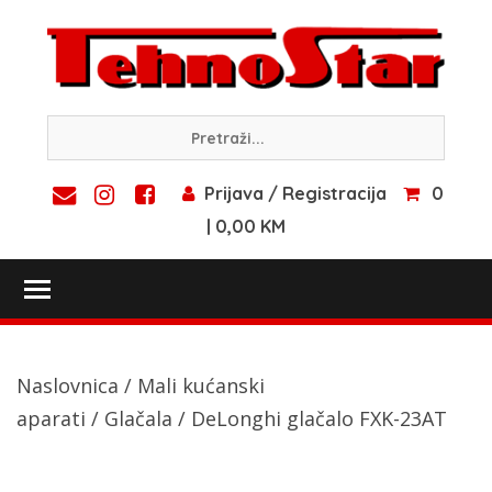
Skip
to
content
Prijava / Registracija
0
| 0,00 KM
Toggle main menu visibility
Naslovnica
/
Mali kućanski
aparati
/
Glačala
/ DeLonghi glačalo FXK-23AT