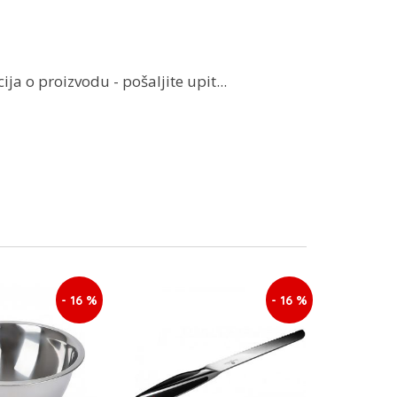
ja o proizvodu - pošaljite upit...
- 16 %
- 16 %