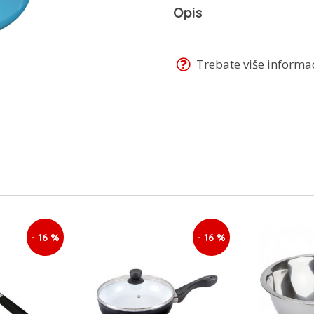
Opis
Trebate više informaci
- 16 %
- 16 %