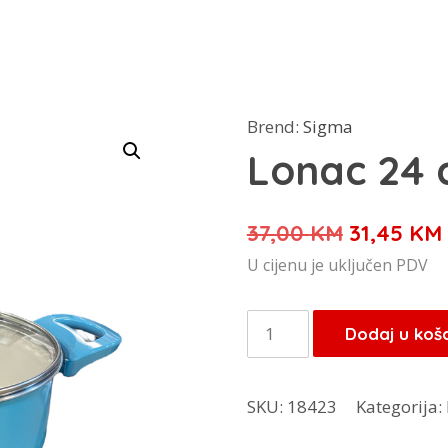
Brend:
Sigma
Lonac 24
Izvorna
37,00
KM
31,45
KM
cijena
U cijenu je uključen PDV
bila
je:
Lonac
Dodaj u koš
37,00 KM
24
cm
SKU:
18423
Kategorija:
količina