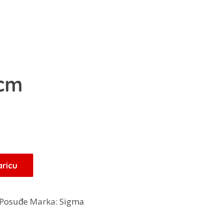
 cm
Trenutna
cijena
je:
31,45 KM.
aricu
.
Posuđe
Marka:
Sigma