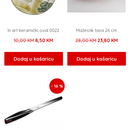
In art keramički oval 0022
Mažestik tava 26 cm
Izvorna
Trenutna
Izvorna
Tren
10,00
KM
8,50
KM
28,00
KM
23,80
KM
cijena
cijena
cijena
cijen
bila
je:
bila
je:
Dodaj u košaricu
Dodaj u košaricu
je:
8,50 KM.
je:
23,80
10,00 KM.
28,00 KM.
- 16 %