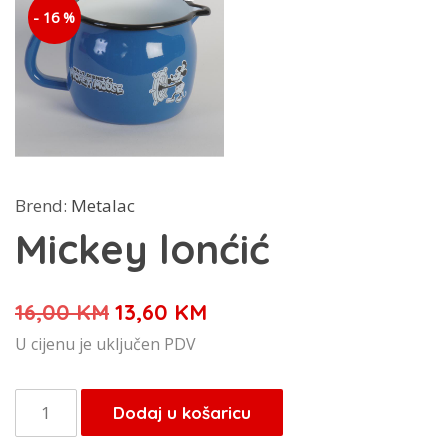
- 16 %
Brend:
Metalac
Mickey lonćić
Izvorna
Trenutna
16,00
KM
13,60
KM
cijena
cijena
U cijenu je uključen PDV
bila
je:
je:
13,60 KM.
Mickey
Dodaj u košaricu
16,00 KM.
lonćić