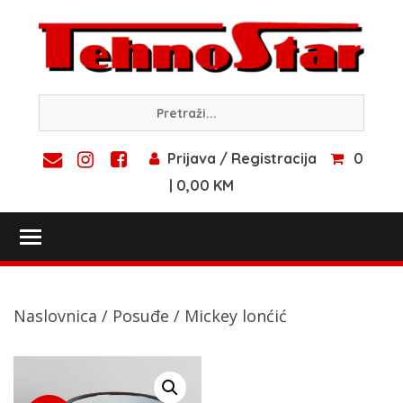
Skip
to
content
Prijava / Registracija
0
| 0,00 KM
Toggle main menu visibility
Naslovnica
/
Posuđe
/ Mickey lonćić