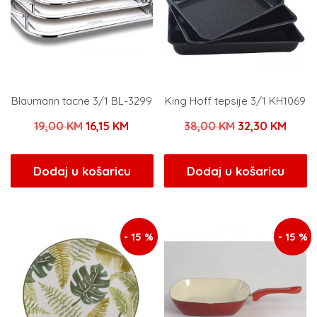
Blaumann tacne 3/1 BL-3299
King Hoff tepsije 3/1 KH1069
Izvorna
Trenutna
Izvorna
Trenu
19,00
KM
16,15
KM
38,00
KM
32,30
KM
cijena
cijena
cijena
cijen
bila
je:
bila
je:
Dodaj u košaricu
Dodaj u košaricu
je:
16,15 KM.
je:
32,30
19,00 KM.
38,00 KM.
- 15 %
- 15 %