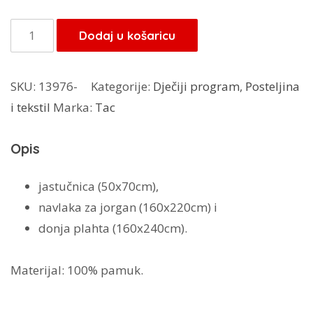
bila
je:
je:
82,45 KM.
Kristal
Dodaj u košaricu
97,00 KM.
posteljina
Generator
SKU:
13976-
Kategorije:
Dječiji program
,
Posteljina
Rex
i tekstil
Marka:
Tac
količina
Opis
jastučnica (50x70cm),
navlaka za jorgan (160x220cm) i
donja plahta (160x240cm).
Materijal: 100% pamuk.