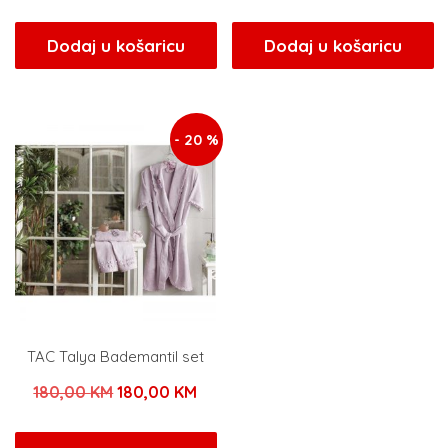
cijena
cijena
cijena
cijen
bila
je:
bila
je:
Dodaj u košaricu
Dodaj u košaricu
je:
96,00 KM.
je:
96,0
120,00 KM.
120,00 KM.
- 20 %
TAC Talya Bademantil set
Izvorna
Trenutna
180,00
KM
180,00
KM
cijena
cijena