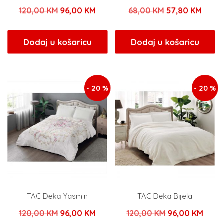
Izvorna
Trenutna
Izvorna
Tren
120,00
KM
96,00
KM
68,00
KM
57,80
KM
cijena
cijena
cijena
cijen
bila
je:
bila
je:
Dodaj u košaricu
Dodaj u košaricu
je:
96,00 KM.
je:
57,80
120,00 KM.
68,00 KM.
- 20 %
- 20 %
TAC Deka Yasmin
TAC Deka Bijela
Izvorna
Trenutna
Izvorna
Tren
120,00
KM
96,00
KM
120,00
KM
96,00
KM