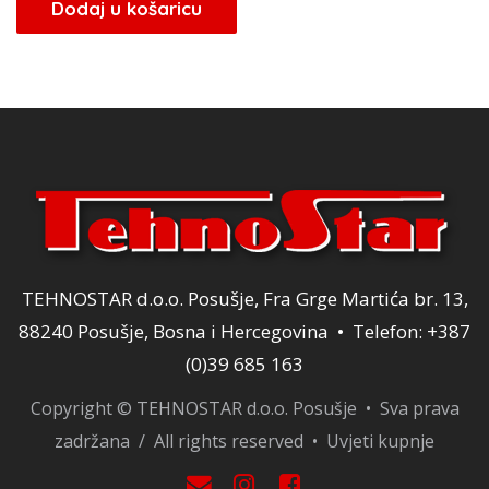
bila
je:
Dodaj u košaricu
je:
180,00 KM.
180,00 KM.
TEHNOSTAR d.o.o. Posušje, Fra Grge Martića br. 13,
88240 Posušje, Bosna i Hercegovina • Telefon: +387
(0)39 685 163
Copyright © TEHNOSTAR d.o.o. Posušje • Sva prava
zadržana / All rights reserved •
Uvjeti kupnje