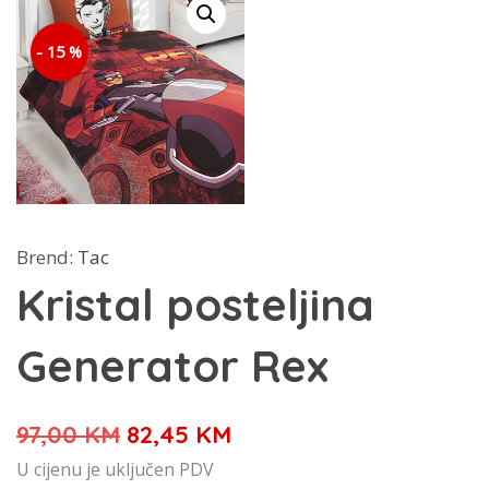
- 15 %
Brend:
Tac
Kristal posteljina
Generator Rex
Izvorna
Trenutna
97,00
KM
82,45
KM
cijena
cijena
U cijenu je uključen PDV