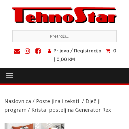
Skip
to
content
Prijava / Registracija
0
| 0,00 KM
Toggle main menu visibility
Naslovnica
/
Posteljina i tekstil
/
Dječiji
program
/ Kristal posteljina Generator Rex