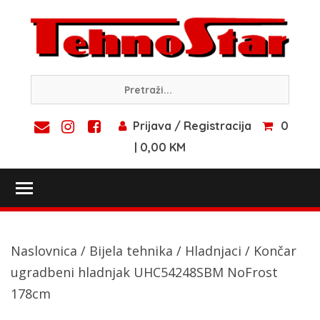
Skip
to
content
Prijava / Registracija
0
| 0,00 KM
Toggle main menu visibility
Naslovnica
/
Bijela tehnika
/
Hladnjaci
/ Končar
ugradbeni hladnjak UHC54248SBM NoFrost
178cm