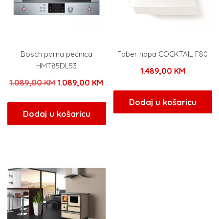
Bosch parna pećnica
Faber napa COCKTAIL F80
HMT85DL53
1.489,00
KM
Izvorna
Trenutna
1.089,00
KM
1.089,00
KM
cijena
cijena
Dodaj u košaricu
bila
je:
Dodaj u košaricu
je:
1.089,00 KM.
1.089,00 KM.