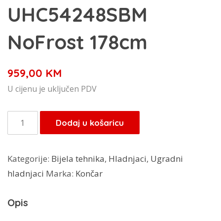
UHC54248SBM
NoFrost 178cm
959,00
KM
U cijenu je uključen PDV
Končar
Dodaj u košaricu
ugradbeni
hladnjak
Kategorije:
Bijela tehnika
,
Hladnjaci
,
Ugradni
UHC54248SBM
hladnjaci
Marka:
Končar
NoFrost
178cm
Opis
količina