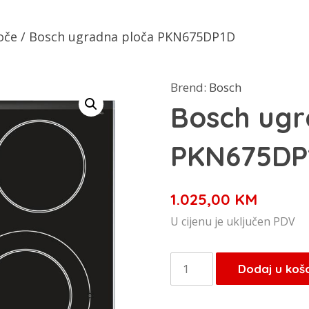
oče
/ Bosch ugradna ploča PKN675DP1D
Brend:
Bosch
Bosch ugr
PKN675DP
1.025,00
KM
U cijenu je uključen PDV
Bosch
Dodaj u koš
ugradna
ploča