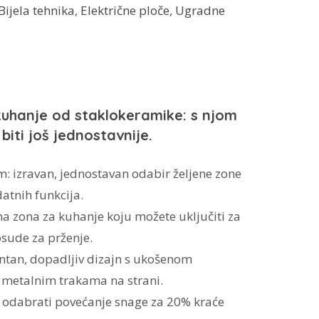
Bijela tehnika
,
Električne ploče
,
Ugradne
 kuhanje od staklokeramike: s njom
 biti još jednostavnije.
m: izravan, jednostavan odabir željene zone
atnih funkcija.
a zona za kuhanje koju možete uključiti za
osude za prženje.
antan, dopadljiv dizajn s ukošenom
metalnim trakama na strani.
 odabrati povećanje snage za 20% kraće