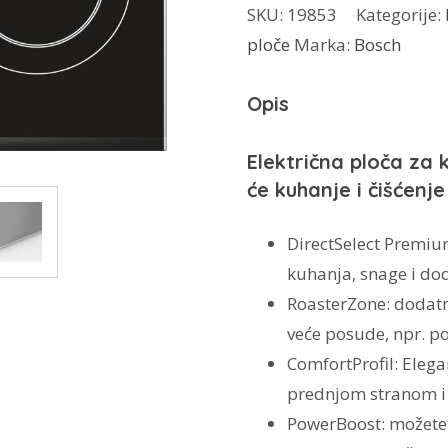
SKU:
19853
Kategorije:
PKN675DP1D
ploče
Marka:
Bosch
količina
Opis
Električna ploča za
će kuhanje i čišćenje
DirectSelect Premiu
kuhanja, snage i dod
RoasterZone: dodatn
veće posude, npr. p
ComfortProfil: Eleg
prednjom stranom i 
PowerBoost: možete