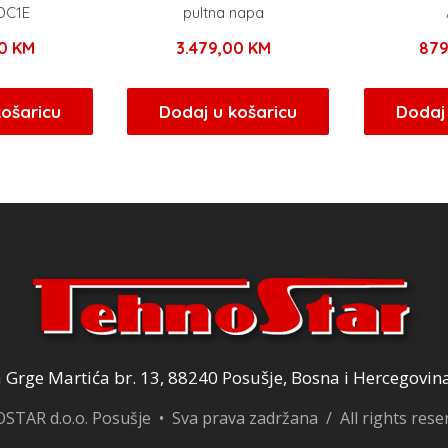
DC1E
pultna napa
00
KM
3.479,00
KM
87
košaricu
Dodaj u košaricu
Dodaj 
Grge Martića br. 13, 88240 Posušje, Bosna i Hercegovin
TAR d.o.o. Posušje • Sva prava zadržana / All rights res