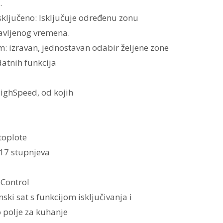
.
sključeno: Isključuje određenu zonu
avljenog vremena.
m: izravan, jednostavan odabir željene zone
atnih funkcija
HighSpeed, od kojih
toplote
17 stupnjeva
pControl
ski sat s funkcijom isključivanja i
polje za kuhanje