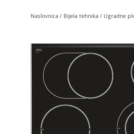
Naslovnica
/
Bijela tehnika
/
Ugradne pl