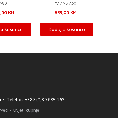
A80
X/V NS A60
9,00
KM
539,00
KM
u košaricu
Dodaj u košaricu
a • Telefon: +387 (0)39 685 163
erved •
Uvjeti kupnje