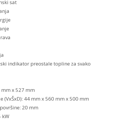
mski sat
anja
rgije
anje
brava
ja
ski indikator preostale topline za svako
06 mm x 527 mm
e (VxŠxD): 44 mm x 560 mm x 500 mm
 površine: 20 mm
5 kW