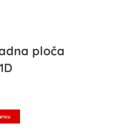
adna ploča
1D
aricu