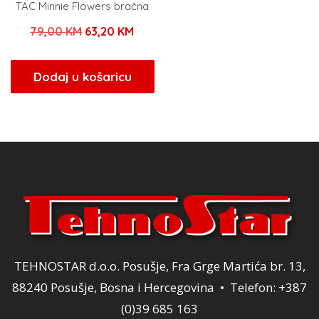
TAC Minnie Flowers bračna
Izvorna
Trenutna
79,00
KM
63,20
KM
cijena
cijena
bila
je:
Dodaj u košaricu
je:
63,20 KM.
79,00 KM.
TEHNOSTAR d.o.o. Posušje, Fra Grge Martića br. 13,
88240 Posušje, Bosna i Hercegovina • Telefon: +387
(0)39 685 163