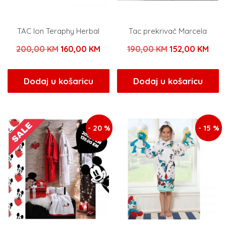
TAC Ion Teraphy Herbal
Tac prekrivač Marcela
Izvorna
Trenutna
Izvorna
Tren
200,00
KM
160,00
KM
190,00
KM
152,00
KM
cijena
cijena
cijena
cije
bila
je:
bila
je:
Dodaj u košaricu
Dodaj u košaricu
je:
160,00 KM.
je:
152,
200,00 KM.
190,00 KM.
- 20 %
- 15 %