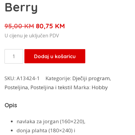
Berry
Izvorna
Trenutna
95,00
KM
80,75
KM
cijena
cijena
U cijenu je uključen PDV
bila
je:
je:
80,75 KM.
Genc
Dodaj u košaricu
95,00 KM.
posteljina
Pink
SKU:
A13424-1
Kategorije:
Dječiji program
,
Berry
Posteljina
,
Posteljina i tekstil
Marka:
Hobby
količina
Opis
navlaka za jorgan (160×220),
donja plahta (180×240) i