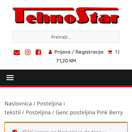
Skip
to
content
Prijava / Registracija
1 |
71,20 KM
Toggle main menu visibility
Naslovnica
/
Posteljina i
tekstil
/
Posteljina
/ Genc posteljina Pink Berry