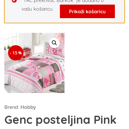
“TAC prekrivac Barkok” je dodano u
vašu košaricu.
Prikaži košaricu
- 15 %
Brend:
Hobby
Genc posteljina Pink