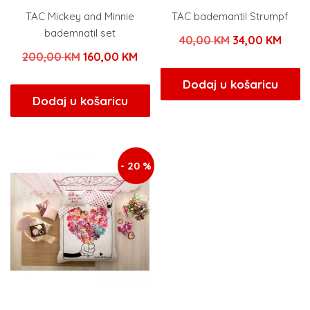
TAC Mickey and Minnie
TAC bademantil Strumpf
bademnatil set
Izvorna
Tren
40,00
KM
34,00
KM
Izvorna
Trenutna
200,00
KM
160,00
KM
cijena
cijen
cijena
cijena
bila
je:
Dodaj u košaricu
bila
je:
Dodaj u košaricu
je:
34,00
je:
160,00 KM.
40,00 KM.
200,00 KM.
- 20 %