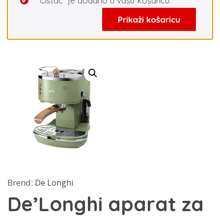
“Čistač” je dodano u vašu košaricu.
Prikaži košaricu
Brend:
De Longhi
De’Longhi aparat za