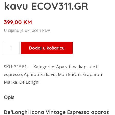
kavu ECOV311.GR
399,00
KM
U cijenu je uključen PDV
De'Longhi
Dodaj u košaricu
aparat
za
SKU:
31561-
Kategorije:
Aparati na kapsule i
kavu
espresso
,
Aparati za kavu
,
Mali kućanski aparati
ECOV311.GR
Marka:
De Longhi
količina
Opis
De’Longhi Icona Vintage Espresso aparat