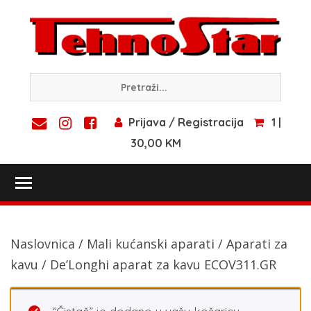
Skip
to
content
Prijava / Registracija
1 |
30,00 KM
Toggle main menu visibility
Naslovnica
/
Mali kućanski aparati
/
Aparati za
kavu
/ De’Longhi aparat za kavu ECOV311.GR