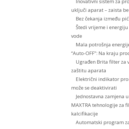
Inovativni sistem za pro
uključi aparat – zaista 
Bez čekanja između pić
Štedi vrijeme i energiju
vode
Mala potrošnja energije
“Auto-OFF”: Na kraju pro
Ugrađen Brita filter za
zaštitu aparata
Električni indikator promj
može se deaktivirati
Jednostavna zamjena uz
MAXTRA tehnologije za fil
kalcifikacije
Automatski program za 