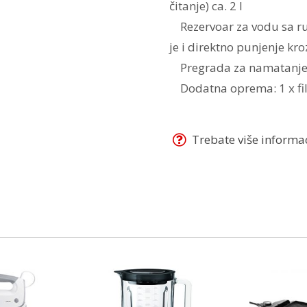
čitanje) ca. 2 l
Rezervoar za vodu sa r
je i direktno punjenje kr
Pregrada za namatanje k
Dodatna oprema: 1 x fil
Trebate više informaci