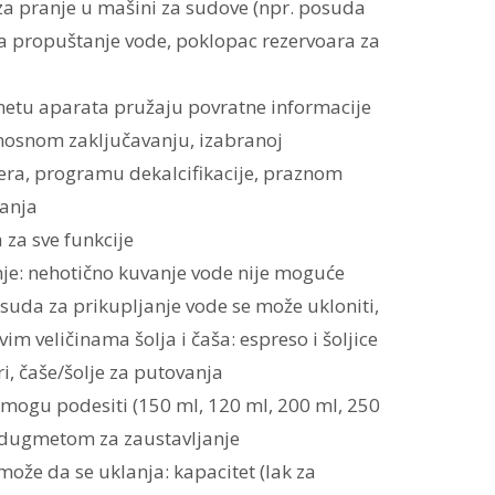
pranje u mašini za sudove (npr. posuda
za propuštanje vode, poklopac rezervoara za
tu aparata pružaju povratne informacije
rnosnom zaključavanju, izabranoj
tera, programu dekalcifikacije, praznom
vanja
a sve funkcije
e: nehotično kuvanje vode nije moguće
suda za prikupljanje vode se može ukloniti,
im veličinama šolja i čaša: espreso i šoljice
ri, čaše/šolje za putovanja
mogu podesiti (150 ml, 120 ml, 200 ml, 250
 dugmetom za zaustavljanje
ože da se uklanja: kapacitet (lak za