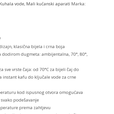
Kuhala vode
,
Mali kućanski aparati
Marka:
W
jn, klasična bijela i crna boja
a dodirom dugmeta: ambijentalna, 70°, 80°,
ve vrste čaja: od 70°C za bijeli čaj do
za instant kafu do ključale vode za crne
eraturu kod ispusnog otvora omogućava
 svako podešavanje
erature prema zahtjevu