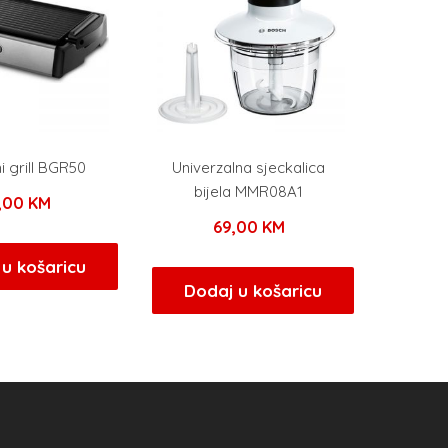
 grill BGR50
Univerzalna sjeckalica
bijela MMR08A1
5,00
KM
69,00
KM
u košaricu
Dodaj u košaricu