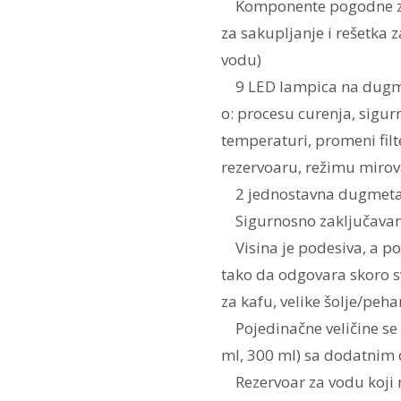
Komponente pogodne za 
za sakupljanje i rešetka 
vodu)
9 LED lampica na dugme
o: procesu curenja, sigu
temperaturi, promeni fil
rezervoaru, režimu miro
2 jednostavna dugmeta z
Sigurnosno zaključavanj
Visina je podesiva, a po
tako da odgovara skoro sv
za kafu, velike šolje/peha
Pojedinačne veličine se 
ml, 300 ml) sa dodatnim
Rezervoar za vodu koji m