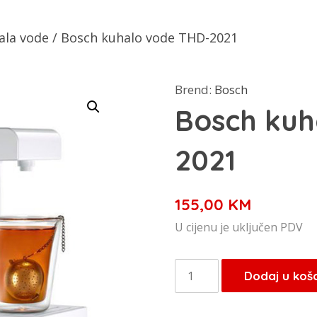
ala vode
/ Bosch kuhalo vode THD-2021
Brend:
Bosch
Bosch kuh
2021
155,00
KM
U cijenu je uključen PDV
Bosch
Dodaj u koš
kuhalo
vode