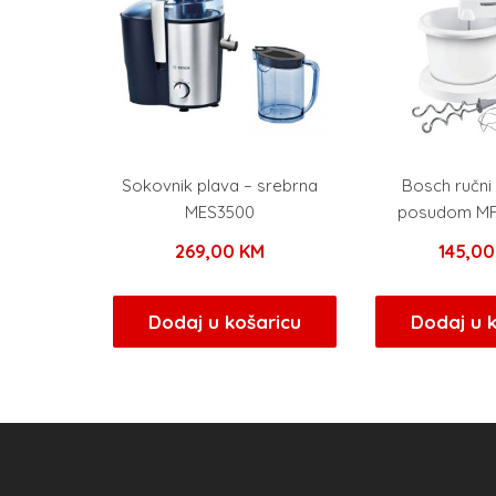
Sokovnik plava – srebrna
Bosch ručni
MES3500
posudom M
269,00
KM
145,0
Dodaj u košaricu
Dodaj u 