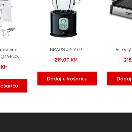
 mikser s
BRAUN JP-5160
DeLonghi
FQ36460S
219,00
KM
21
0
KM
Dodaj u košaricu
Dodaj 
košaricu