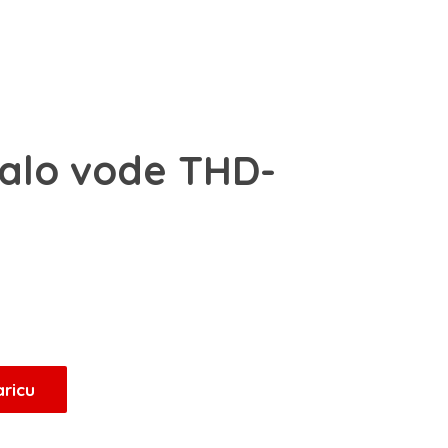
alo vode THD-
aricu