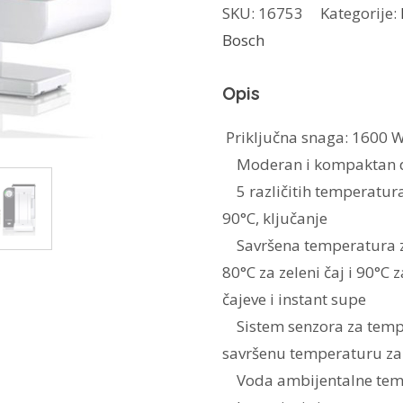
SKU:
16753
Kategorije:
THD-
Bosch
2021
količina
Opis
Priključna snaga: 1600 
Moderan i kompaktan diza
5 različitih temperatur
90°C, ključanje
Savršena temperatura za s
80°C za zeleni čaj i 90°C 
čajeve i instant supe
Sistem senzora za temp
savršenu temperaturu za
Voda ambijentalne temp