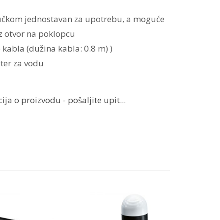
učkom jednostavan za upotrebu, a moguće
oz otvor na poklopcu
abla (dužina kabla: 0.8 m) )
ter za vodu
ja o proizvodu - pošaljite upit...