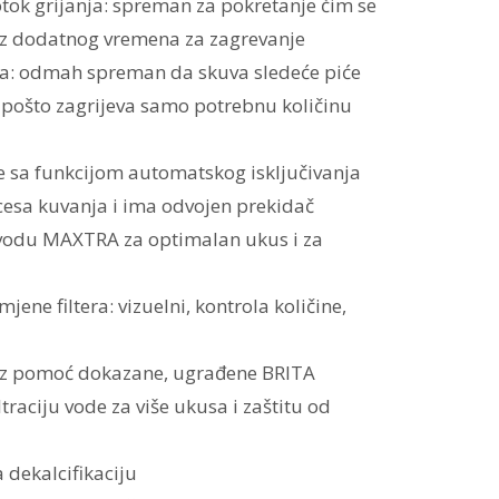
tok grijanja: spreman za pokretanje čim se
bez dodatnog vremena za zagrevanje
a: odmah spreman da skuva sledeće piće
 pošto zagrijeva samo potrebnu količinu
 sa funkcijom automatskog isključivanja
cesa kuvanja i ima odvojen prekidač
 vodu MAXTRA za optimalan ukus i za
ene filtera: vizuelni, kontrola količine,
 pomoć dokazane, ugrađene BRITA
traciju vode za više ukusa i zaštitu od
dekalcifikaciju