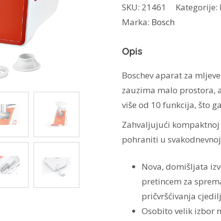
SKU:
21461
Kategorije:
mesa
Marka:
Bosch
MFW3630I
količina
Opis
Boschev aparat za mljev
zauzima malo prostora, a
više od 10 funkcija, što g
Zahvaljujući kompaktnoj v
pohraniti u svakodnevnoj
Nova, domišljata iz
pretincem za sprema
pričvršćivanja cjedil
Osobito velik izbor