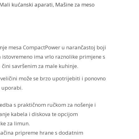
Mali kućanski aparati
,
Mašine za meso
enje mesa CompactPower u narančastoj boji
 istovremeno ima vrlo raznolike primjene s
a čini savršenim za male kuhinje.
eličini može se brzo upotrijebiti i ponovno
 uporabi.
vedba s praktičnom ručkom za nošenje i
nje kabela i diskova te opcijom
jke za limun.
 načina pripreme hrane s dodatnim