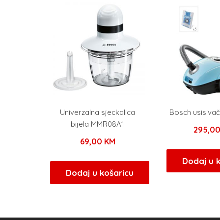
Univerzalna sjeckalica
Bosch usisiva
bijela MMR08A1
295,0
69,00
KM
Dodaj u 
Dodaj u košaricu