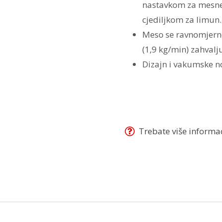
nastavkom za mesne 
cjediljkom za limun.
Meso se ravnomjer
(1,9 kg/min) zahvalj
Dizajn i vakumske no
Trebate više informaci