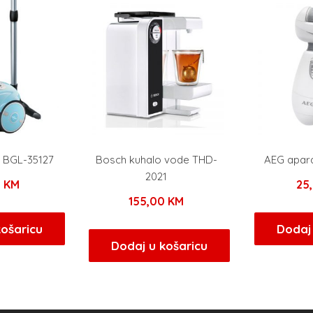
č BGL-35127
Bosch kuhalo vode THD-
AEG apara
2021
0
KM
25
155,00
KM
košaricu
Dodaj 
Dodaj u košaricu