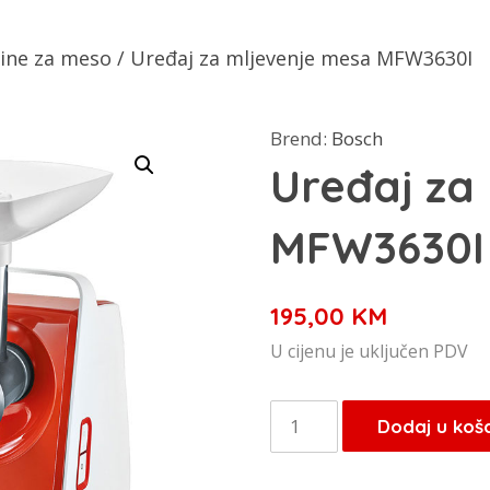
ine za meso
/ Uređaj za mljevenje mesa MFW3630I
Brend:
Bosch
Uređaj za
MFW3630I
195,00
KM
U cijenu je uključen PDV
Uređaj
Dodaj u koš
za
mljevenje