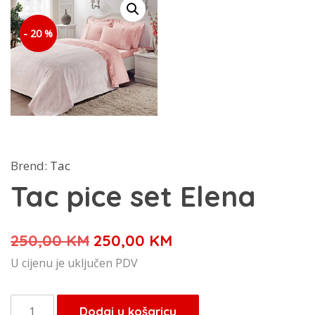
- 20 %
Brend:
Tac
Tac pice set Elena
Izvorna
Trenutna
250,00
KM
250,00
KM
cijena
cijena
U cijenu je uključen PDV
bila
je:
je:
250,00 KM.
Tac
Dodaj u košaricu