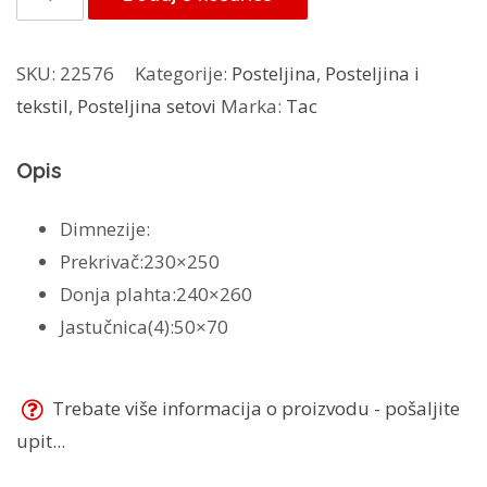
250,00 KM.
pice
set
SKU:
22576
Kategorije:
Posteljina
,
Posteljina i
Elena
tekstil
,
Posteljina setovi
Marka:
Tac
količina
Opis
Dimnezije:
Prekrivač:230×250
Donja plahta:240×260
Jastučnica(4):50×70
Trebate više informacija o proizvodu - pošaljite
upit...