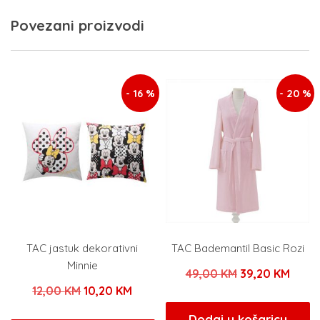
Povezani proizvodi
- 16 %
- 20 %
TAC jastuk dekorativni
TAC Bademantil Basic Rozi
Minnie
Izvorna
Tren
49,00
KM
39,20
KM
Izvorna
Trenutna
12,00
KM
10,20
KM
cijena
cijen
cijena
cijena
bila
je:
Dodaj u košaricu