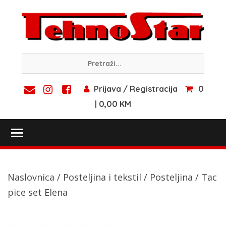
Skip
to
content
Prijava / Registracija
0
| 0,00 KM
Toggle main menu visibility
Naslovnica
/
Posteljina i tekstil
/
Posteljina
/ Tac
pice set Elena